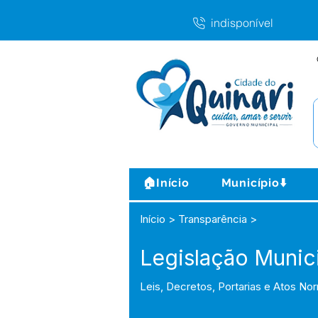
indisponível
🏠Início
Município⬇️
Início > Transparência >
Legislação Munic
Leis, Decretos, Portarias e Atos No