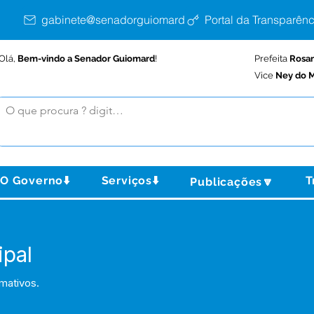
gabinete@senadorguiomard.ac.gov.br
Portal da Transparênc
Olá,
Bem-vindo a Senador Guiomard
!
Prefeita
Rosa
Vice
Ney do M
O Governo⬇️
Serviços⬇️
T
Publicações🔽
ipal
rmativos.