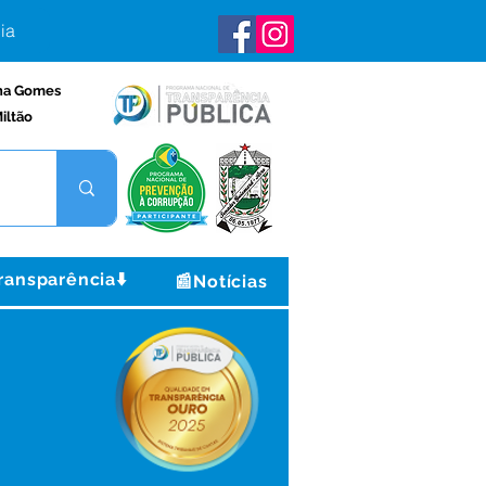
ia
na Gomes
iltão
ransparência⬇️
📰Notícias