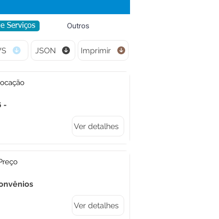
Outros
de Serviços
VS
JSON
Imprimir
vocação
 -
Ver detalhes
Preço
Convênios
Ver detalhes