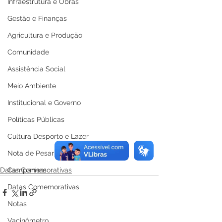
Infraestrutura e Obras
Gestão e Finanças
Agricultura e Produção
Comunidade
Assistência Social
Meio Ambiente
Institucional e Governo
Políticas Públicas
Cultura Desporto e Lazer
Nota de Pesar
Datas Comemorativas
Campanhas
Datas Comemorativas
Notas
Vacinômetro