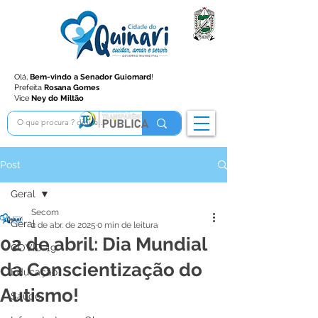
Olá,
Bem-vindo a Senador Guiomard
!
Prefeita
Rosana Gomes
Vice
Ney do Miltão
Post
Geral
Secom
Geral
2 de abr. de 2025
0 min de leitura
02 de abril: Dia Mundial
COVID-19
da Conscientização do
Educação
Autismo!
Saúde