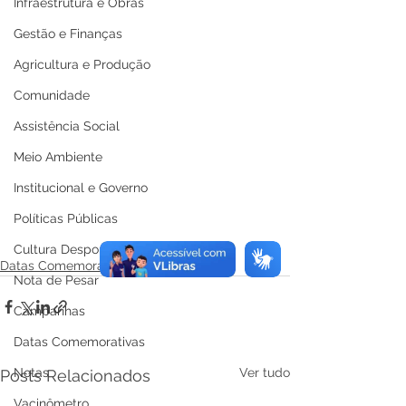
Infraestrutura e Obras
Gestão e Finanças
Agricultura e Produção
Comunidade
Assistência Social
Meio Ambiente
Institucional e Governo
Políticas Públicas
Cultura Desporto e Lazer
Datas Comemorativas
Nota de Pesar
Campanhas
Datas Comemorativas
Notas
Ver tudo
Posts Relacionados
Vacinômetro