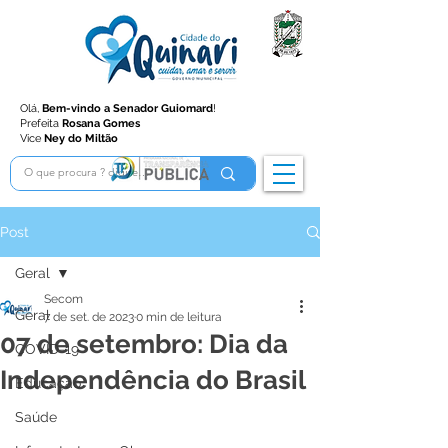
Olá,
Bem-vindo a Senador Guiomard
!
Prefeita
Rosana Gomes
Vice
Ney do Miltão
Post
Geral
Secom
Geral
7 de set. de 2023
0 min de leitura
07 de setembro: Dia da
COVID-19
Independência do Brasil
Educação
Saúde