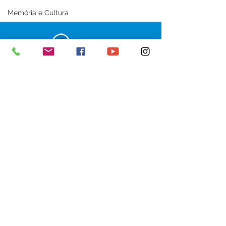
esperança
Memória e Cultura
SERVIÇO DE ATENDIMENTO AO 
CIDADÃO (SIC) E OUVIDORIA
Prefeitura de Senador Guiomard - 
Estado do Acre
CNPJ 
04.077.251/0001-25
💻Acesso online: 
SIC 
| 
Fale Conosco
 | 
Ouvidoria
|
Portal de Transparência
 | 
Mapa do Site
📱Fone: +55 (68) 98122-0970 
(Responsável Izabel Cristina)