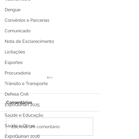
Dengue
Convênios e Parcerias
Comunicado
Nota de Esclarecimento
Licitações
Esportes
Procuradoria
Trânsito e Transporte
Defesa Civil
Comentários
ExpoQuinari 2025
Saúde e Educação
Saúde e Obras
Parabéns, Acre! 64 anos
12 de junho: Fel
Escreva um comentário
de conquistas e
dos Namorados
ExpoQuinari 2026