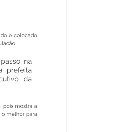
do e colocado 
lação. 
 passo na 
prefeita 
utivo da 
 pois mostra a 
o melhor para 