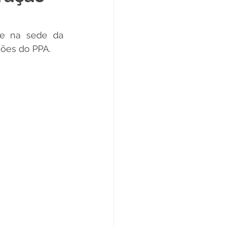
Datas Comemorativas
se na sede da 
ções do PPA. 
ta de Esclarecimento
ExpoQuinari 2025