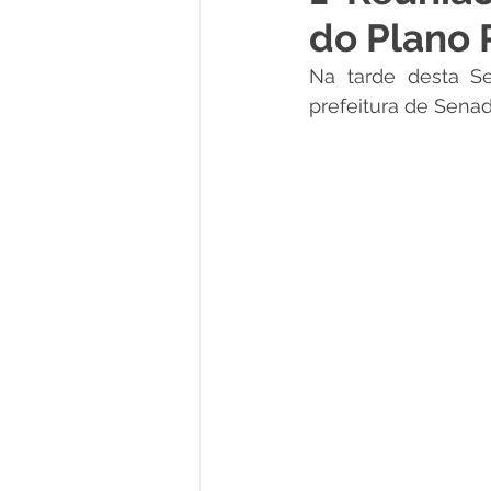
do Plano 
Políticas Públicas
Cultura
Na tarde desta Se
prefeitura de Senad
Notas
Vacinômetro
Licitações
Esportes
Saúde e Educação
Saúde