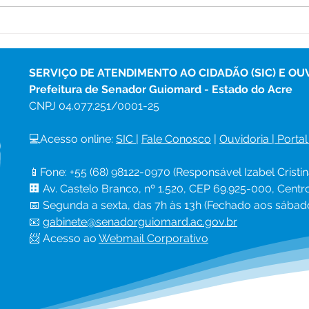
Prefeitura de Senador
Prim
Guiomard fortalece gestão
Sust
pública com participação
reún
em Fórum Nacional e
NUCA
SERVIÇO DE ATENDIMENTO AO CIDADÃO (SIC) E OU
agenda técnica em Brasília
Albe
Prefeitura de Senador Guiomard - Estado do Acre
CNPJ 
04.077.251/0001-25
💻Acesso online: 
SIC 
| 
Fale Conosco
 | 
Ouvidoria
|
Portal
📱Fone: +55 (68) 98122-0970 (Responsável Izabel Cristin
🏢 Av. Castelo Branco, nº 1.520, CEP 69.925-000, Cent
📅 Segunda a sexta, das 7h às 13h (Fechado aos sábad
📧 
gabinete@senadorguiomard.ac.gov.br
📨 Acesso ao 
Webmail Corporativo