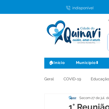
indisponível
🏠Início
Município⬇️
Geral
COVID-19
Educaçã
Secom
27 de jul. 
Agricultura e Produção
C
1° Reuniã