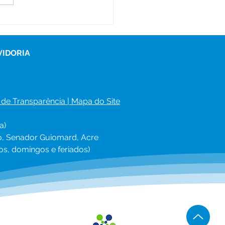
eiro Desfile
entável Ecofashion
e adolescentes do
 na Escola Carlos
VIDORIA
rto
 de Transparência
 | 
Mapa do Site
a)
ro, Senador Guiomard, Acre
os, domingos e feriados)