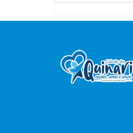
Prefeitura e Câmara de
Senador Guiomard
recebem treinamento do
Tribunal de Contas para
melhorar gestão pública