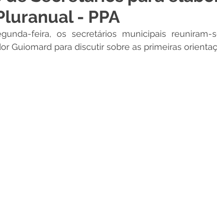
Pluranual - PPA
 Desporto e Lazer
Nota de Pesar
Campanhas
gunda-feira, os secretários municipais reuniram-
or Guiomard para discutir sobre as primeiras orienta
Dengue
Convênios e Parcerias
Comunicado
No
Procuradoria
Trânsito e Transporte
Defesa Civil
 e Obras
ExpoQuinari 2026