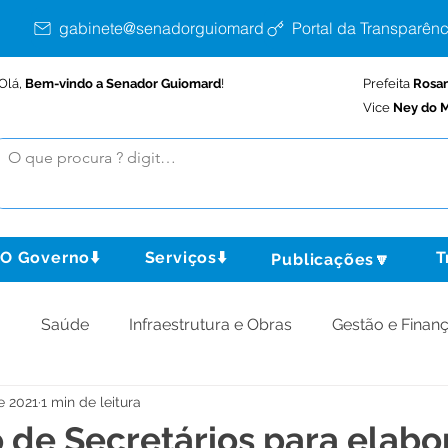
gabinete@senadorguiomard.ac.gov.br
Portal da Transparênc
Olá,
Bem-vindo a Senador Guiomard
!
Prefeita
Rosa
Vice
Ney do M
O Governo⬇️
Serviços⬇️
T
Publicações🔽
o
Saúde
Infraestrutura e Obras
Gestão e Finan
de 2021
1 min de leitura
omunidade
Assistência Social
Meio Ambiente
o de Secretários para elab