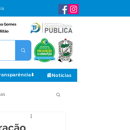
ia
na Gomes
iltão
ransparência⬇️
📰Notícias
ças
Institucional e Governo
oração