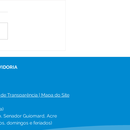
e junho: Dia de Corpus
sti
VIDORIA
 de Transparência
 | 
Mapa do Site
a)
ro, Senador Guiomard, Acre
os, domingos e feriados)