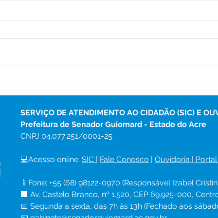
12 de junho: Feliz Dia dos
04 d
Namorados!
Chri
SERVIÇO DE ATENDIMENTO AO CIDADÃO (SIC) E OU
Prefeitura de Senador Guiomard - Estado do Acre
CNPJ 
04.077.251/0001-25
💻Acesso online: 
SIC 
| 
Fale Conosco
 | 
Ouvidoria
|
Portal
📱Fone: +55 (68) 98122-0970 (Responsável Izabel Cristin
🏢 Av. Castelo Branco, nº 1.520, CEP 69.925-000, Cent
📅 Segunda a sexta, das 7h às 13h (Fechado aos sábad
📧 
gabinete@senadorguiomard.ac.gov.br