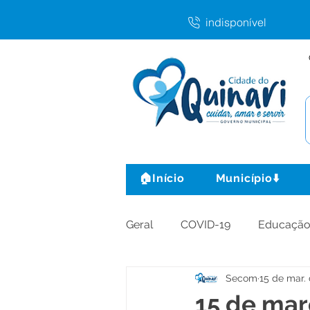
indisponível
🏠Início
Município⬇️
Geral
COVID-19
Educaçã
Secom
15 de mar.
Agricultura e Produção
C
15 de mar