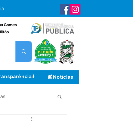
ia
na Gomes
iltão
ransparência⬇️
📰Notícias
ças
Institucional e Governo