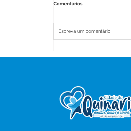
Comentários
Escreva um comentário
Parabéns, Acre! 64 anos de
conquistas e esperança