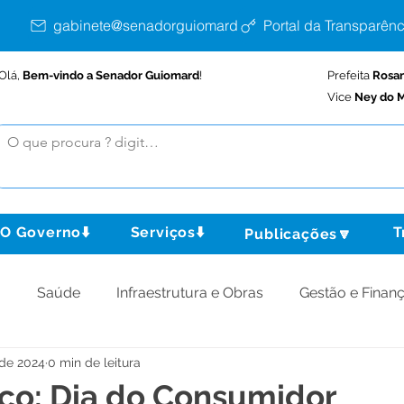
gabinete@senadorguiomard.ac.gov.br
Portal da Transparênc
Olá,
Bem-vindo a Senador Guiomard
!
Prefeita
Rosa
Vice
Ney do M
O Governo⬇️
Serviços⬇️
T
Publicações🔽
o
Saúde
Infraestrutura e Obras
Gestão e Finan
 de 2024
0 min de leitura
omunidade
Assistência Social
Meio Ambiente
ço: Dia do Consumidor