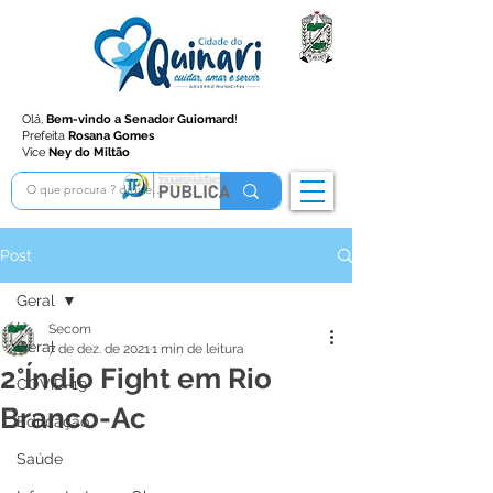
Olá,
Bem-vindo a Senador Guiomard
!
Prefeita
Rosana Gomes
Vice
Ney do Miltão
Post
Geral
Secom
Geral
7 de dez. de 2021
1 min de leitura
2°Índio Fight em Rio
COVID-19
Branco-Ac
Educação
Saúde