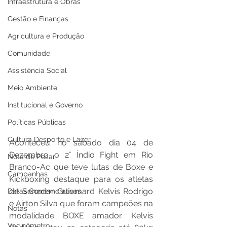
Infraestrutura e Obras
Gestão e Finanças
Agricultura e Produção
Comunidade
Assistência Social
Meio Ambiente
Institucional e Governo
Políticas Públicas
Cultura Desporto e Lazer
Aconteceu no sábado dia 04 de 
Dezembro o 2° Índio Fight em Rio 
Nota de Pesar
Branco-Ac que teve lutas de Boxe e 
Campanhas
Kickboxing destaque para os atletas 
de Senador Guiomard Kelvis Rodrigo 
Datas Comemorativas
e Airton Silva que foram campeões na 
Notas
modalidade BOXE amador. Kelvis 
Vacinômetro