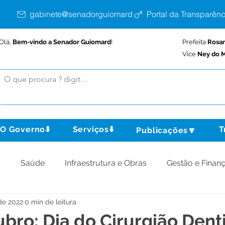
gabinete@senadorguiomard.ac.gov.br
Portal da Transparênc
Olá,
Bem-vindo a Senador Guiomard
!
Prefeita
Rosa
Vice
Ney do M
O Governo⬇️
Serviços⬇️
T
Publicações🔽
o
Saúde
Infraestrutura e Obras
Gestão e Finan
de 2022
0 min de leitura
omunidade
Assistência Social
Meio Ambiente
ubro: Dia do Cirurgião Dent