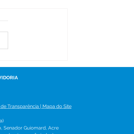
s itinerantes levam
iços de saúde às
unidades do Ramal
Água e Bonal
VIDORIA
 de Transparência
 | 
Mapa do Site
a)
ro, Senador Guiomard, Acre