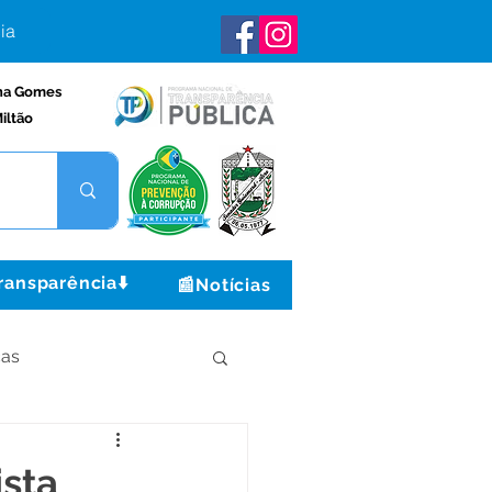
ia
na Gomes
iltão
ransparência⬇️
📰Notícias
ças
Institucional e Governo
ista