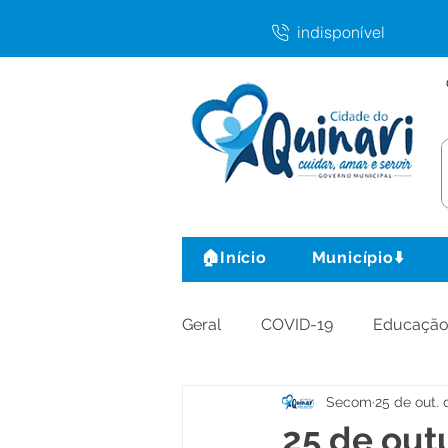
indisponível
🏠Início
Município⬇️
Geral
COVID-19
Educaçã
Secom
25 de out. 
Agricultura e Produção
C
25 de out