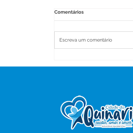
Comentários
Escreva um comentário
Saúde na Zona Rural:
Prefeitura de Senador
Guiomard realiza ação de
atendimentos no Ramal
Santa Maria