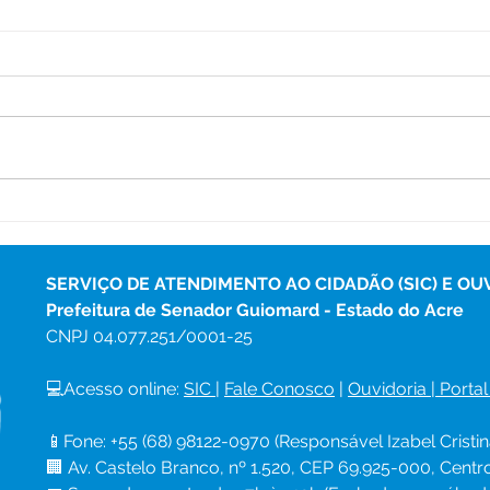
Programa Saúde na Escola
Açõe
leva atendimentos e ações
serv
preventivas à Escola Veiga
com
Cabral
Boa 
SERVIÇO DE ATENDIMENTO AO CIDADÃO (SIC) E OU
Prefeitura de Senador Guiomard - Estado do Acre
CNPJ 
04.077.251/0001-25
💻Acesso online: 
SIC 
| 
Fale Conosco
 | 
Ouvidoria
|
Portal
📱Fone: +55 (68) 98122-0970 (Responsável Izabel Cristin
🏢 Av. Castelo Branco, nº 1.520, CEP 69.925-000, Cent