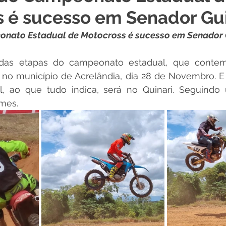
s é sucesso em Senador G
 Desporto e Lazer
Nota de Pesar
Campanhas
eonato Estadual de Motocross é sucesso em Senador
Dengue
Convênios e Parcerias
Comunicado
No
das etapas do campeonato estadual, que contem 
 no município de Acrelândia, dia 28 de Novembro. 
al, ao que tudo indica, será no Quinari. Seguindo
Procuradoria
Trânsito e Transporte
Defesa Civil
mes.
 e Obras
ExpoQuinari 2026