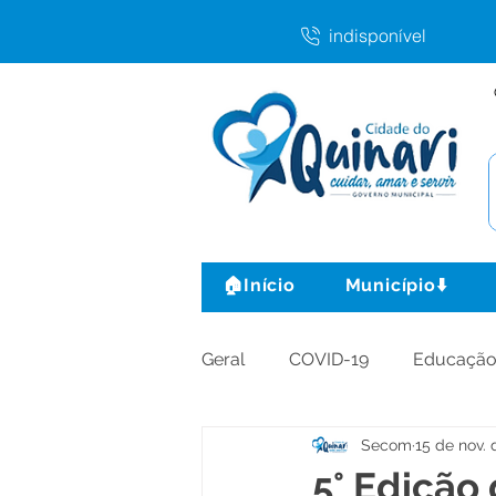
indisponível
🏠Início
Município⬇️
Geral
COVID-19
Educaçã
Secom
15 de nov. 
Agricultura e Produção
C
5° Edição