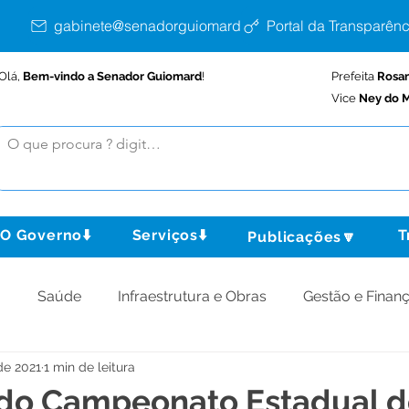
gabinete@senadorguiomard.ac.gov.br
Portal da Transparênc
Olá,
Bem-vindo a Senador Guiomard
!
Prefeita
Rosa
Vice
Ney do M
O Governo⬇️
Serviços⬇️
T
Publicações🔽
o
Saúde
Infraestrutura e Obras
Gestão e Finan
de 2021
1 min de leitura
omunidade
Assistência Social
Meio Ambiente
 do Campeonato Estadual 