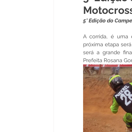
Motocros
Políticas Públicas
Cultura
5° Edição do Camp
Notas
Vacinômetro
A corrida, é uma 
próxima etapa será
será a grande fin
Licitações
Esportes
Prefeita Rosana Go
Saúde e Educação
Saúde