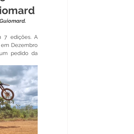
uiomard
Datas Comemorativas
 Guiomard.
ta de Esclarecimento
7 edições. A 
E em Dezembro 
 um pedido da 
ExpoQuinari 2025