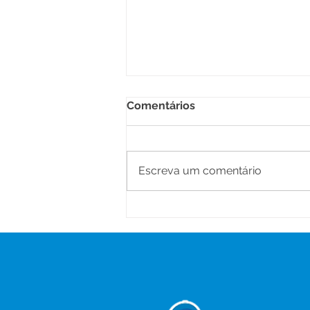
Comentários
Escreva um comentário
Prefeitura fortalece
parceria entre Educação e
Cultura para ampliar ações
nas escolas municipais