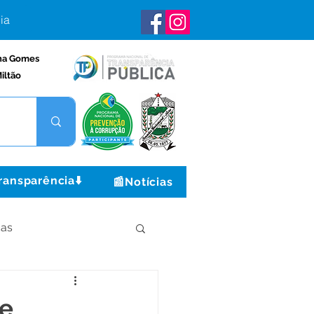
ia
na Gomes
iltão
ransparência⬇️
📰Notícias
ças
Institucional e Governo
de