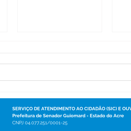
Quinari celebra último dia
SEME
de comemoração de seus
prof
50 anos com cultura,
na E
emoção e grande
esco
SERVIÇO DE ATENDIMENTO AO CIDADÃO (SIC) E OU
participação popular
Prefeitura de Senador Guiomard - Estado do Acre
CNPJ 
04.077.251/0001-25