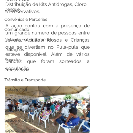
Distribuição de Kits Antidrogas, Cloro 
Dengue
e Preservativos. 
Convênios e Parcerias
A ação contou com a presença de 
Comunicado
um grande número de pessoas entre 
Jovens, Adultos, Idosos e Crianças 
Nota de Esclarecimento
que se divertiam no Pula-pula que 
Licitações
esteve disponível. Além de vários 
Esportes
brindes que foram sorteados a 
população.
Procuradoria
Trânsito e Transporte
Defesa Civil
ExpoQuinari 2025
Saúde e Educação
Saúde e Obras
ExpoQuinari 2026