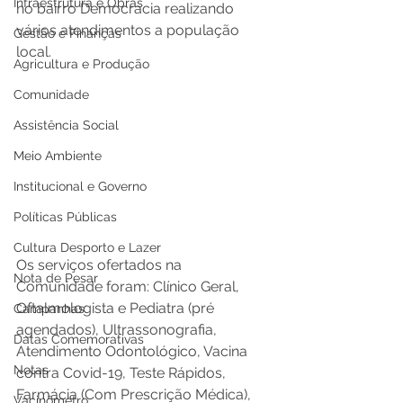
Infraestrutura e Obras
no bairro Democracia realizando 
vários atendimentos a população 
Gestão e Finanças
local. 
Agricultura e Produção
Comunidade
Assistência Social
Meio Ambiente
Institucional e Governo
Políticas Públicas
Cultura Desporto e Lazer
Os serviços ofertados na 
Nota de Pesar
Comunidade foram: Clínico Geral, 
Oftalmologista e Pediatra (pré 
Campanhas
agendados), Ultrassonografia, 
Datas Comemorativas
Atendimento Odontológico, Vacina 
Notas
contra Covid-19, Teste Rápidos, 
Farmácia (Com Prescrição Médica), 
Vacinômetro