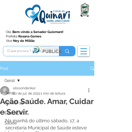
Olá,
Bem-vindo a Senador Guiomard
!
Prefeita
Rosana Gomes
Vice
Ney do Miltão
Post
Geral
alissondankar
Geral
20 de jul. de 2021
1 min de leitura
Ação Saúde. Amar, Cuidar
COVID-19
e Servir.
Educação
Na manhã do último sábado, 17, a 
Saúde
secretaria Municipal de Saúde esteve 