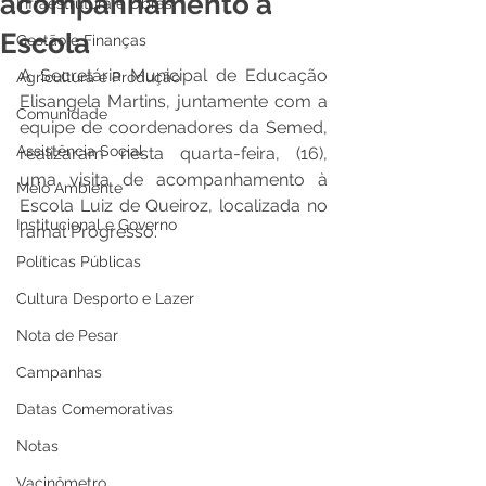
acompanhamento à
Infraestrutura e Obras
Escola
Gestão e Finanças
A Secretária Municipal de Educação 
Agricultura e Produção
Elisangela Martins, juntamente com a 
Comunidade
equipe de coordenadores da Semed, 
Assistência Social
realizaram nesta quarta-feira, (16), 
uma visita de acompanhamento à 
Meio Ambiente
Escola Luiz de Queiroz, localizada no 
Institucional e Governo
ramal Progresso. 
Políticas Públicas
Cultura Desporto e Lazer
Nota de Pesar
Campanhas
Datas Comemorativas
Notas
Vacinômetro