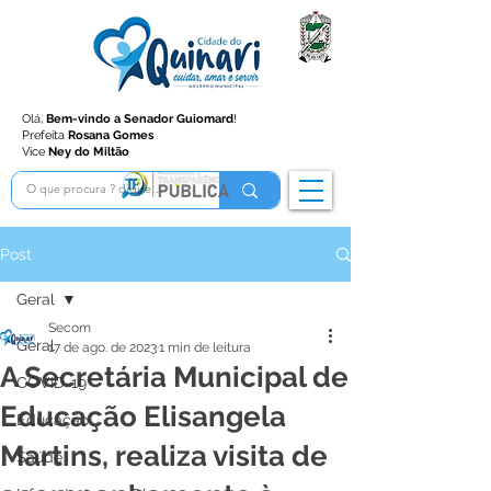
Olá,
Bem-vindo a Senador Guiomard
!
Prefeita
Rosana Gomes
Vice
Ney do Miltão
Post
Geral
Secom
Geral
17 de ago. de 2023
1 min de leitura
A Secretária Municipal de
COVID-19
Educação Elisangela
Educação
Martins, realiza visita de
Saúde