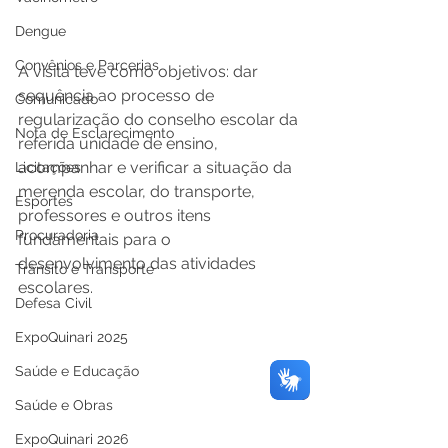
Dengue
Convênios e Parcerias
A visita teve como objetivos: dar 
sequência ao processo de 
Comunicado
regularização do conselho escolar da 
Nota de Esclarecimento
referida unidade de ensino, 
acompanhar e verificar a situação da 
Licitações
merenda escolar, do transporte, 
Esportes
professores e outros itens 
Procuradoria
fundamentais para o 
desenvolvimento das atividades 
Trânsito e Transporte
escolares.
Defesa Civil
ExpoQuinari 2025
Saúde e Educação
Saúde e Obras
ExpoQuinari 2026