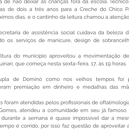
 de não deixar as crianças fora da escola. Técnicos
ças de dois a três anos para a Creche do Chico Pa
imos dias, e o cantinho da leitura chamou a atenção
ecretaria de assistência social cuidava da beleza 
o os serviços de manicure, design de sobrancelh
tura do município aproveitou a movimentação de
inari, que começa nesta sexta-feira, 17, às 19 horas.
upla de Dominó como nos velhos tempos foi p
eram premiação em dinheiro e medalhas das mãos
 foram atendidas pelos profissionais de oftalmologia
 Gomes, atendeu a comunidade em seu já famoso g
a, durante a semana é quase impossível dar a mes
mpo é corrido, por isso faz questão de aproveitar a