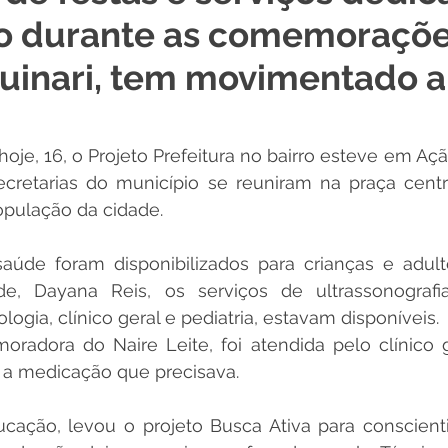
o durante as comemoraçõe
 Desporto e Lazer
Nota de Pesar
Campanhas
uinari, tem movimentado a
Dengue
Convênios e Parcerias
Comunicado
No
hoje, 16, o Projeto Prefeitura no bairro esteve em Açã
ecretarias do município se reuniram na praça centra
Procuradoria
Trânsito e Transporte
Defesa Civil
opulação da cidade.
aúde foram disponibilizados para crianças e adult
 e Obras
ExpoQuinari 2026
de, Dayana Reis, os serviços de ultrassonografia,
logia, clínico geral e pediatria, estavam disponíveis.
oradora do Naire Leite, foi atendida pelo clínico g
 a medicação que precisava.
cação, levou o projeto Busca Ativa para conscientiz