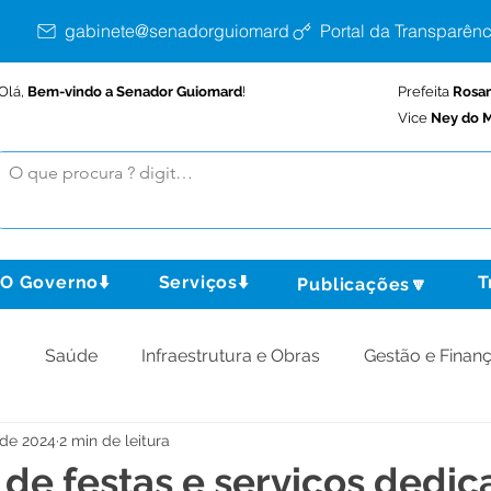
gabinete@senadorguiomard.ac.gov.br
Portal da Transparênc
Olá,
Bem-vindo a Senador Guiomard
!
Prefeita
Rosa
Vice
Ney do M
O Governo⬇️
Serviços⬇️
T
Publicações🔽
o
Saúde
Infraestrutura e Obras
Gestão e Finan
 de 2024
2 min de leitura
omunidade
Assistência Social
Meio Ambiente
de festas e serviços dedic