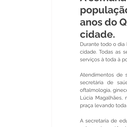
populaçã
Políticas Públicas
Cultura
anos do Q
cidade.
Notas
Vacinômetro
Durante todo o dia 
cidade. Todas as s
Licitações
Esportes
serviços à toda à p
Atendimentos de s
Saúde e Educação
Saúde
secretária de saú
oftalmologia, gineco
Lúcia Magalhães, m
praça levando toda
A secretaria de edu