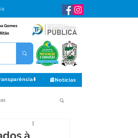
ia
na Gomes
iltão
ransparência⬇️
📰Notícias
ças
Institucional e Governo
ados à