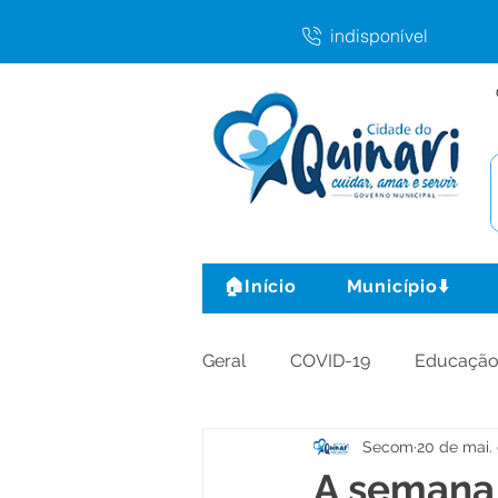
indisponível
🏠Início
Município⬇️
Geral
COVID-19
Educaçã
Secom
20 de mai.
Agricultura e Produção
C
A semana 