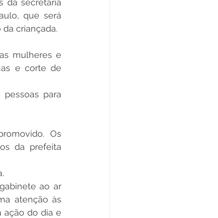
 da secretaria 
ulo, que será 
 da criançada. 
das mulheres e 
as e corte de 
 pessoas para 
romovido. Os 
 da prefeita 
.
abinete ao ar 
ma atenção às 
 ação do dia e 