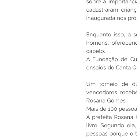
sobre a importância
cadastraram crian
inaugurada nos próx
Enquanto isso, a s
homens, oferecend
cabelo.
A Fundação de Cul
ensaios do Canta Qu
Um torneio de d
vencedores receb
Rosana Gomes.
Mais de 100 pessoas
A prefeita Rosana
livre. Segundo el
pessoas porque o te