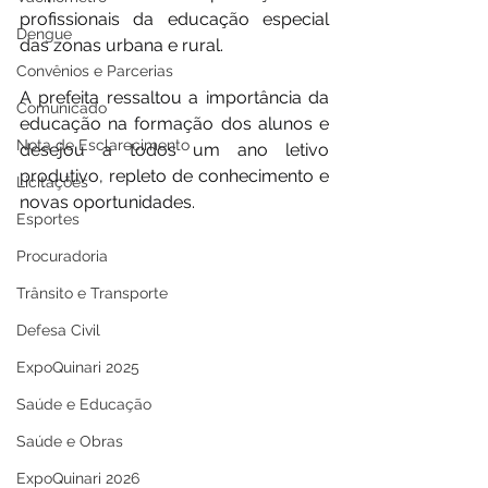
profissionais da educação especial 
Dengue
das zonas urbana e rural.
Convênios e Parcerias
A prefeita ressaltou a importância da 
Comunicado
educação na formação dos alunos e 
Nota de Esclarecimento
desejou a todos um ano letivo 
produtivo, repleto de conhecimento e 
Licitações
novas oportunidades.
Esportes
Procuradoria
Trânsito e Transporte
Defesa Civil
ExpoQuinari 2025
Saúde e Educação
Saúde e Obras
ExpoQuinari 2026