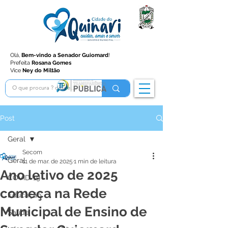
Olá,
Bem-vindo a Senador Guiomard
!
Prefeita
Rosana Gomes
Vice
Ney do Miltão
Post
Geral
Secom
Geral
11 de mar. de 2025
1 min de leitura
Ano letivo de 2025
COVID-19
começa na Rede
Educação
Municipal de Ensino de
Saúde