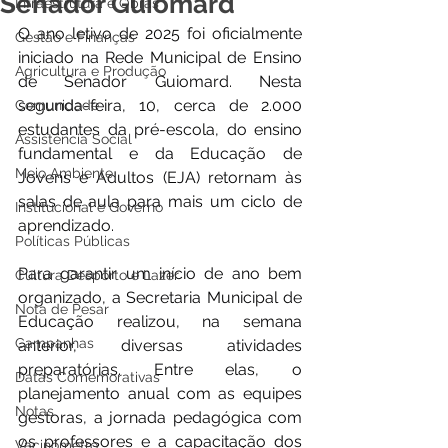
Senador Guiomard
Infraestrutura e Obras
O ano letivo de 2025 foi oficialmente 
Gestão e Finanças
iniciado na Rede Municipal de Ensino 
Agricultura e Produção
de Senador Guiomard. Nesta 
segunda-feira, 10, cerca de 2.000 
Comunidade
estudantes da pré-escola, do ensino 
Assistência Social
fundamental e da Educação de 
Meio Ambiente
Jovens e Adultos (EJA) retornam às 
salas de aula para mais um ciclo de 
Institucional e Governo
aprendizado.
Políticas Públicas
Para garantir um início de ano bem 
Cultura Desporto e Lazer
organizado, a Secretaria Municipal de 
Nota de Pesar
Educação realizou, na semana 
Campanhas
anterior, diversas atividades 
preparatórias. Entre elas, o 
Datas Comemorativas
planejamento anual com as equipes 
Notas
gestoras, a jornada pedagógica com 
os professores e a capacitação dos 
Vacinômetro