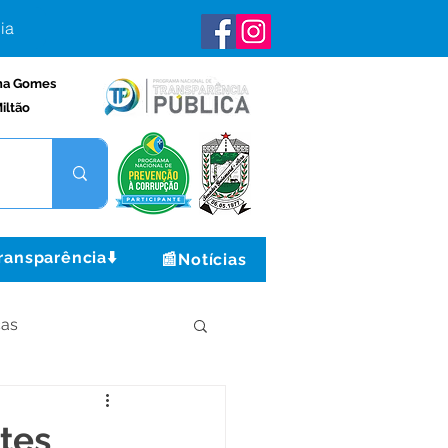
ia
na Gomes
iltão
ransparência⬇️
📰Notícias
ças
Institucional e Governo
tes