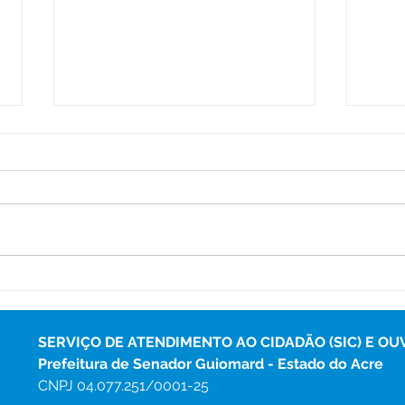
Prefeitura de Senador
Pref
Guiomard Avança com
tare
Operação Tapa-Buracos e
bene
Garante Mais Mobilidade
Sen
SERVIÇO DE ATENDIMENTO AO CIDADÃO (SIC) E OU
na Cidade
Prefeitura de Senador Guiomard - Estado do Acre
CNPJ 
04.077.251/0001-25