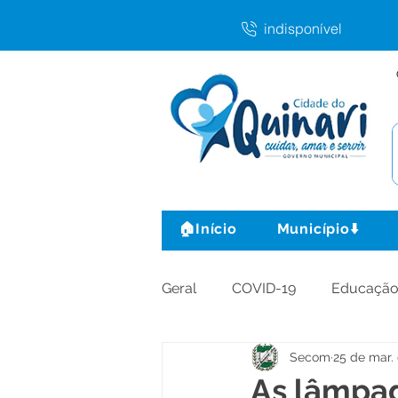
indisponível
🏠Início
Município⬇️
Geral
COVID-19
Educaçã
Secom
25 de mar.
Agricultura e Produção
C
As lâmpad