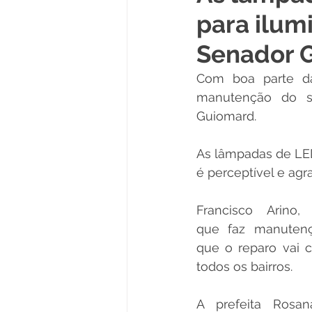
para ilum
Políticas Públicas
Cultura
Senador 
Com boa parte das
Notas
Vacinômetro
manutenção do se
Guiomard.
Licitações
Esportes
As lâmpadas de LED
é perceptível e agr
Saúde e Educação
Saúde
Francisco Arino, el
que faz manutençã
que o reparo vai 
todos os bairros. 
A prefeita Rosa