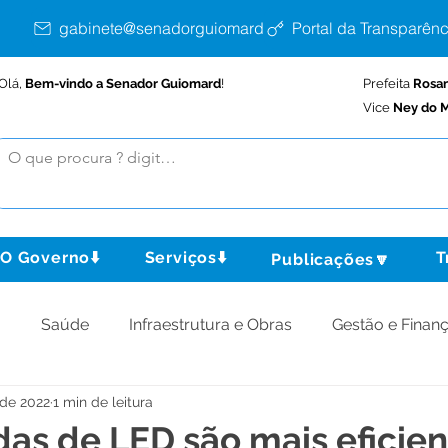
gabinete@senadorguiomard.ac.gov.br
Portal da Transparênc
Olá,
Bem-vindo a Senador Guiomard
!
Prefeita
Rosa
Vice
Ney do M
O Governo⬇️
Serviços⬇️
T
Publicações🔽
o
Saúde
Infraestrutura e Obras
Gestão e Finan
 de 2022
1 min de leitura
omunidade
Assistência Social
Meio Ambiente
as de LED são mais eficien