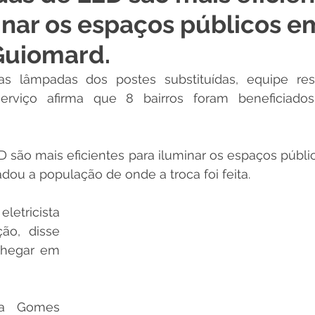
inar os espaços públicos e
 Desporto e Lazer
Nota de Pesar
Campanhas
Guiomard.
 lâmpadas dos postes substituídas, equipe resp
Dengue
Convênios e Parcerias
Comunicado
No
rviço afirma que 8 bairros foram beneficiado
Procuradoria
Trânsito e Transporte
Defesa Civil
 são mais eficientes para iluminar os espaços públi
adou a população de onde a troca foi feita.
 e Obras
ExpoQuinari 2026
etricista 
o, disse 
chegar em 
na Gomes 