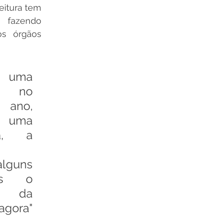
eitura tem 
 fazendo 
os órgãos 
ma 
ão no 
ano, 
uma 
da, a 
guns 
as o 
o da 
gora" 