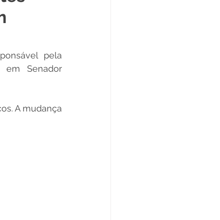
m
Datas Comemorativas
onsável pela 
ta de Esclarecimento
s em Senador 
ExpoQuinari 2025
cos. A mudança 