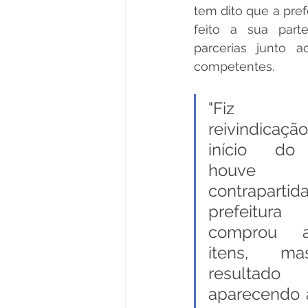
tem dito que a pref
feito a sua parte
parcerias junto a
competentes. 
"Fiz u
reivindicaç
início do 
houve 
contraparti
prefeitura 
comprou al
itens, m
resultad
aparecendo a