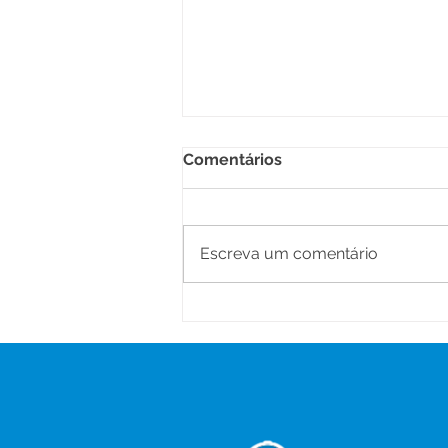
Comentários
Escreva um comentário
Prefeitura inicia Operação
Tapa-Buracos e reforça
investimentos na
infraestrutura urbana