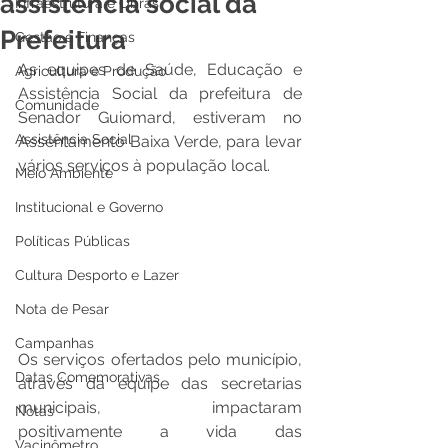
assistência social da
Infraestrutura e Obras
Prefeitura
Gestão e Finanças
As equipes de Saúde, Educação e 
Agricultura e Produção
Assistência Social da prefeitura de 
Comunidade
Senador Guiomard, estiveram no 
Assistência Social
Assentamento Baixa Verde, para levar 
vários serviços à população local.
Meio Ambiente
Institucional e Governo
Políticas Públicas
Cultura Desporto e Lazer
Nota de Pesar
Campanhas
Os serviços ofertados pelo município, 
Datas Comemorativas
através da equipe das secretarias 
municipais, impactaram 
Notas
positivamente a vida das 
Vacinômetro