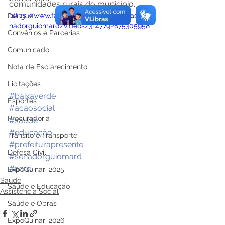
comunidades rurais do município.
https://www.facebook.com/prefeituradese
Dengue
nadorguiomard/videos/3147792875305958
Convênios e Parcerias
Comunicado
Nota de Esclarecimento
Licitações
#baixaverde
Esportes
#acaosocial
Procuradoria
#saude
#educação
Trânsito e Transporte
#prefeiturapresente
Defesa Civil
#senadorguiomard
#acre
ExpoQuinari 2025
Saúde
Saúde e Educação
Assistência Social
Saúde e Obras
ExpoQuinari 2026