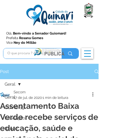
Olá,
Bem-vindo a Senador Guiomard
!
Prefeita
Rosana Gomes
Vice
Ney do Miltão
Post
Geral
Secom
Geral
17 de jul. de 2020
1 min de leitura
Assentamento Baixa
COVID-19
Verde recebe serviços de
Educação
educação, saúde e
Saúde