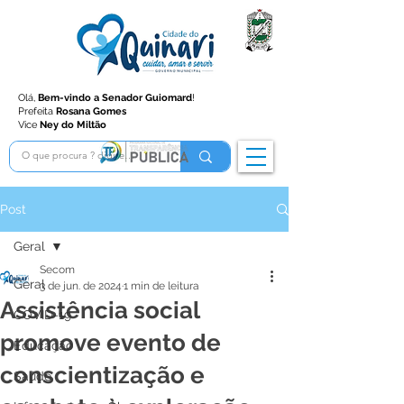
Olá,
Bem-vindo a Senador Guiomard
!
Prefeita
Rosana Gomes
Vice
Ney do Miltão
Post
Geral
Secom
Geral
3 de jun. de 2024
1 min de leitura
Assistência social
COVID-19
promove evento de
Educação
conscientização e
Saúde