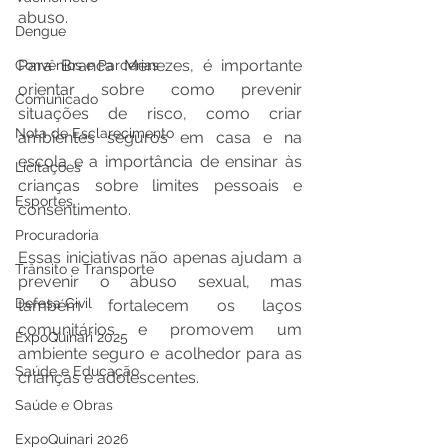
abuso.
Dengue
Para Branca Menezes, é importante 
Convênios e Parcerias
orientar sobre como prevenir 
Comunicado
situações de risco, como criar 
Nota de Esclarecimento
ambientes seguros em casa e na 
escola e a importância de ensinar às 
Licitações
crianças sobre limites pessoais e 
Esportes
consentimento.
Procuradoria
Essas iniciativas não apenas ajudam a 
Trânsito e Transporte
prevenir o abuso sexual, mas 
Defesa Civil
também fortalecem os laços 
comunitários e promovem um 
ExpoQuinari 2025
ambiente seguro e acolhedor para as 
Saúde e Educação
crianças e adolescentes.
Saúde e Obras
ExpoQuinari 2026