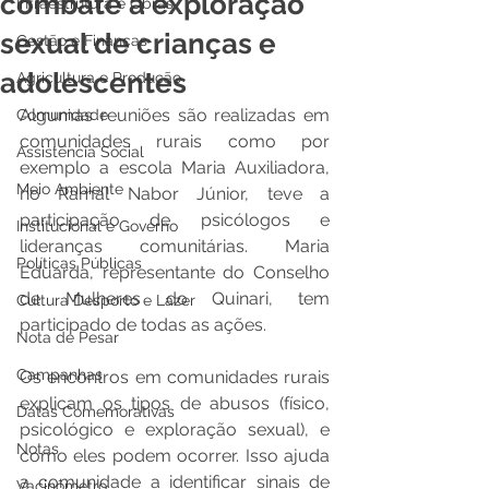
combate à exploração
Infraestrutura e Obras
sexual de crianças e
Gestão e Finanças
adolescentes
Agricultura e Produção
Algumas reuniões são realizadas em 
Comunidade
comunidades rurais como por 
Assistência Social
exemplo a escola Maria Auxiliadora, 
Meio Ambiente
no Ramal Nabor Júnior, teve a 
participação de psicólogos e 
Institucional e Governo
lideranças comunitárias. Maria 
Políticas Públicas
Eduarda, representante do Conselho 
de Mulheres do Quinari, tem 
Cultura Desporto e Lazer
participado de todas as ações.
Nota de Pesar
Campanhas
Os encontros em comunidades rurais 
explicam os tipos de abusos (físico, 
Datas Comemorativas
psicológico e exploração sexual), e 
Notas
como eles podem ocorrer. Isso ajuda 
a comunidade a identificar sinais de 
Vacinômetro