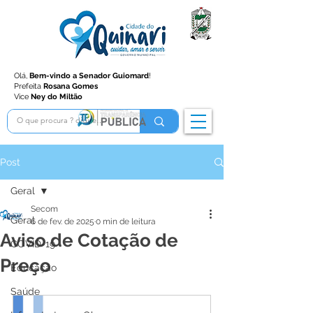
Olá,
Bem-vindo a Senador Guiomard
!
Prefeita
Rosana Gomes
Vice
Ney do Miltão
Post
Geral
Secom
Geral
6 de fev. de 2025
0 min de leitura
Aviso de Cotação de
COVID-19
Preço
Educação
Saúde