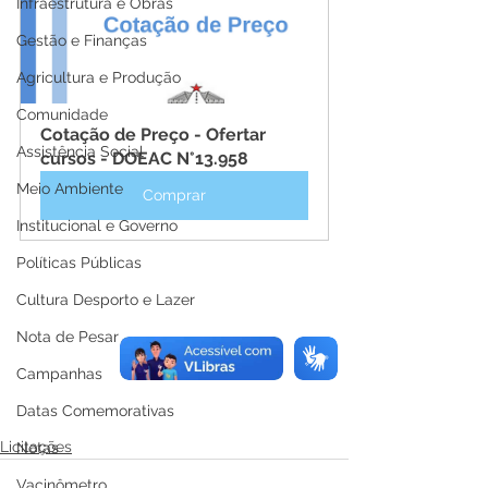
Infraestrutura e Obras
Gestão e Finanças
Agricultura e Produção
Comunidade
Cotação de Preço - Ofertar 
Assistência Social
cursos - DOEAC N°13.958
Meio Ambiente
Comprar
Institucional e Governo
Políticas Públicas
Cultura Desporto e Lazer
Nota de Pesar
Campanhas
Datas Comemorativas
Licitações
Notas
Vacinômetro