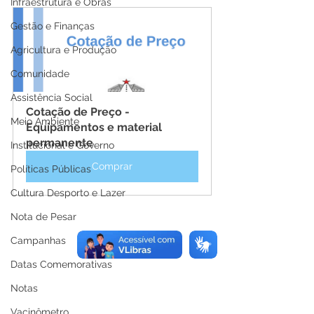
Infraestrutura e Obras
Gestão e Finanças
Agricultura e Produção
Comunidade
Assistência Social
Cotação de Preço - 
Meio Ambiente
Equipamentos e material 
permanente
Institucional e Governo
Comprar
Políticas Públicas
Cultura Desporto e Lazer
Nota de Pesar
Campanhas
Datas Comemorativas
Notas
Vacinômetro