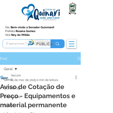
Olá,
Bem-vindo a Senador Guiomard
!
Prefeita
Rosana Gomes
Vice
Ney do Miltão
Post
Geral
Secom
Geral
11 de mar. de 2025
0 min de leitura
Aviso de Cotação de
COVID-19
Preço - Equipamentos e
Educação
material permanente
Saúde