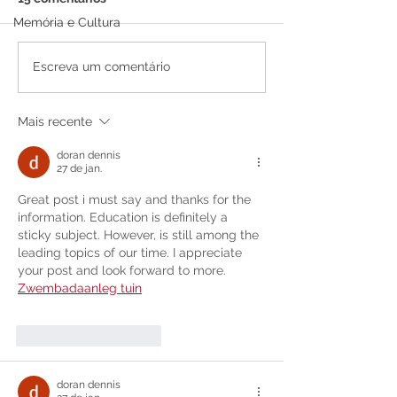
Memória e Cultura
PE 022/2025 - Aviso de
PE 021/2025 - 
Escreva um comentário
Licitação
Licitação
Mais recente
doran dennis
27 de jan.
Great post i must say and thanks for the 
information. Education is definitely a 
sticky subject. However, is still among the 
leading topics of our time. I appreciate 
your post and look forward to more. 
Zwembadaanleg tuin
Curtir
Responder
doran dennis