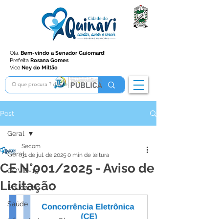
Olá,
Bem-vindo a Senador Guiomard
!
Prefeita
Rosana Gomes
Vice
Ney do Miltão
Post
Geral
Secom
Geral
31 de jul. de 2025
0 min de leitura
CE N°001/2025 - Aviso de
COVID-19
Licitação
Educação
Saúde