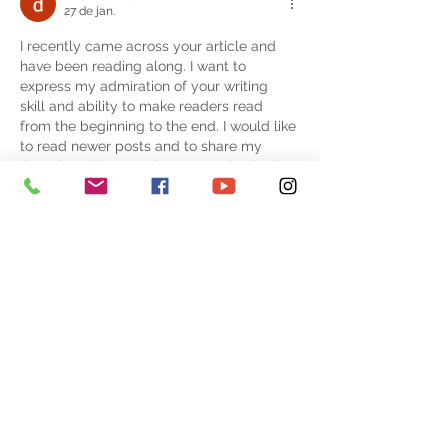
27 de jan.
I recently came across your article and 
have been reading along. I want to 
express my admiration of your writing 
skill and ability to make readers read 
from the beginning to the end. I would like 
to read newer posts and to share my 
thoughts with you. 
Inbouwzwembad prijs
Curtir
Responder
doran dennis
27 de jan.
A debt of gratitude is in order for the blog 
entry amigo! Keep them coming... 
Zwembad polypropyleen
Curtir
Responder