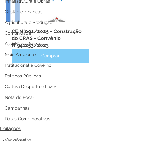
Infraestrutura e Obras
Gestão e Finanças
Agricultura e Produção
CE N°001/2025 - Construção 
Comunidade
do CRAS - Convênio 
Assistência Social
N°941253/2023
Meio Ambiente
Comprar
Institucional e Governo
Políticas Públicas
Cultura Desporto e Lazer
Nota de Pesar
Campanhas
Datas Comemorativas
Licitações
Notas
Vacinômetro