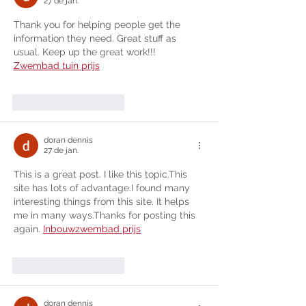
27 de jan.
Thank you for helping people get the 
information they need. Great stuff as 
usual. Keep up the great work!!! 
Zwembad tuin prijs
Curtir
Responder
doran dennis
27 de jan.
This is a great post. I like this topic.This 
site has lots of advantage.I found many 
interesting things from this site. It helps 
me in many ways.Thanks for posting this 
again. 
Inbouwzwembad prijs
Curtir
Responder
doran dennis