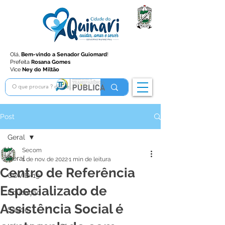
Olá,
Bem-vindo a Senador Guiomard
!
Prefeita
Rosana Gomes
Vice
Ney do Miltão
Post
Geral
Secom
Geral
1 de nov. de 2022
1 min de leitura
Centro de Referência
COVID-19
Especializado de
Educação
Assistência Social é
Saúde