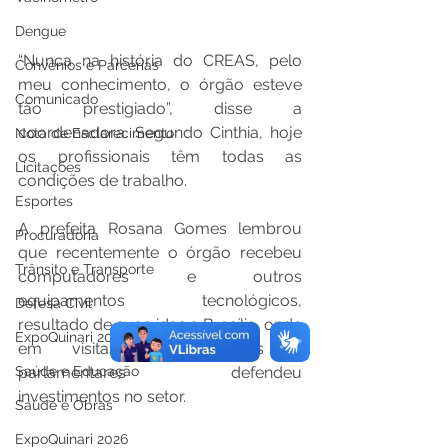
Dengue
“Nunca na história do CREAS, pelo 
Convênios e Parcerias
meu conhecimento, o órgão esteve 
Comunicado
tão prestigiado”, disse a 
coordenadora. Segundo Cinthia, hoje 
Nota de Esclarecimento
os profissionais têm todas as 
Licitações
condições de trabalho. 
Esportes
A prefeita Rosana Gomes lembrou 
Procuradoria
que recentemente o órgão recebeu 
Trânsito e Transporte
computadores e outros 
equipamentos tecnológicos, 
Defesa Civil
resultado de suas idas a Brasília, onde 
ExpoQuinari 2025
em visitas a ministérios e 
parlamentares defendeu 
Saúde e Educação
investimentos no setor.
Saúde e Obras
ExpoQuinari 2026