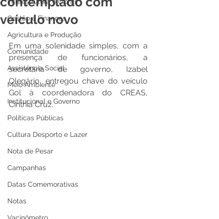
contemplado com
Infraestrutura e Obras
veículo novo
Gestão e Finanças
Agricultura e Produção
Em uma solenidade simples, com a 
Comunidade
presença de funcionários, a  
Assistência Social
secretária de governo, Izabel  
Olegário, entregou chave do veículo 
Meio Ambiente
Gol à coordenadora do CREAS, 
Institucional e Governo
Cinthia Cruz.
Políticas Públicas
Cultura Desporto e Lazer
Nota de Pesar
Campanhas
Datas Comemorativas
Notas
Vacinômetro