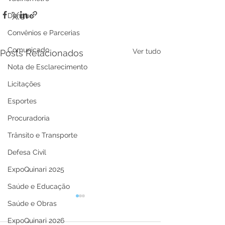
Dengue
Convênios e Parcerias
Comunicado
Ver tudo
Posts Relacionados
Nota de Esclarecimento
Licitações
Esportes
Procuradoria
Trânsito e Transporte
Defesa Civil
ExpoQuinari 2025
Saúde e Educação
Saúde e Obras
ExpoQuinari 2026