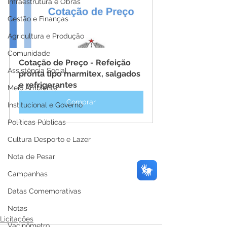
Infraestrutura e Obras
Gestão e Finanças
Agricultura e Produção
Comunidade
Cotação de Preço - Refeição 
Assistência Social
pronta tipo marmitex, salgados 
e refrigerantes
Meio Ambiente
Comprar
Institucional e Governo
Políticas Públicas
Cultura Desporto e Lazer
Nota de Pesar
Campanhas
Datas Comemorativas
Notas
Licitações
Vacinômetro