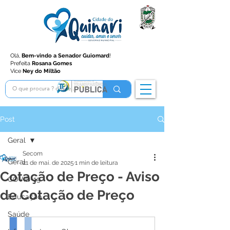
Olá,
Bem-vindo a Senador Guiomard
!
Prefeita
Rosana Gomes
Vice
Ney do Miltão
Post
Geral
Secom
Geral
21 de mai. de 2025
1 min de leitura
Cotação de Preço - Aviso
COVID-19
de Cotação de Preço
Educação
Saúde