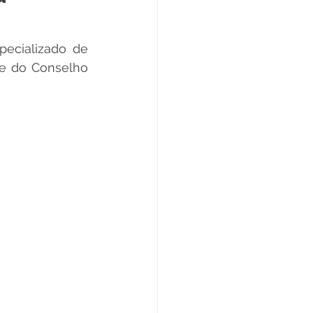
Datas Comemorativas
ecializado de 
te do Conselho 
ta de Esclarecimento
ExpoQuinari 2025