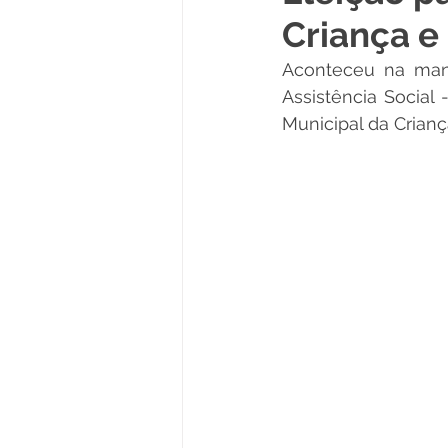
Criança e
Políticas Públicas
Cultura
Aconteceu na manh
Assistência Social
Notas
Vacinômetro
Municipal da Crianç
Licitações
Esportes
Saúde e Educação
Saúde