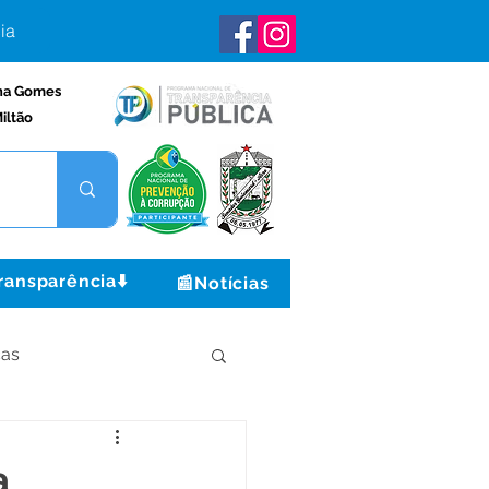
ia
na Gomes
iltão
ransparência⬇️
📰Notícias
ças
Institucional e Governo
a