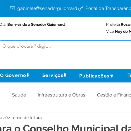
gabinete@senadorguiomard.ac.gov.br
Portal da Transparênc
Olá,
Bem-vindo a Senador Guiomard
!
Prefeita
Rosa
Vice
Ney do M
O Governo⬇️
Serviços⬇️
T
Publicações🔽
o
Saúde
Infraestrutura e Obras
Gestão e Finan
de 2021
1 min de leitura
omunidade
Assistência Social
Meio Ambiente
ara o Conselho Municipal d