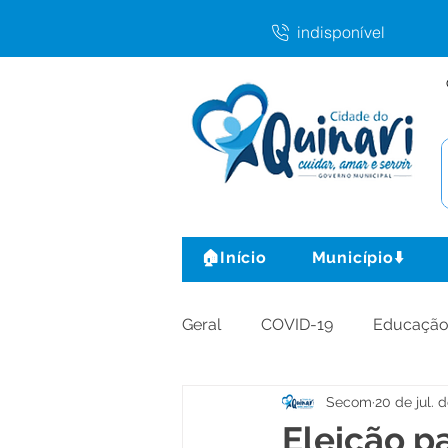
indisponível
🏠Início
Município⬇️
Geral
COVID-19
Educaçã
Secom
20 de jul. 
Agricultura e Produção
C
Eleição p