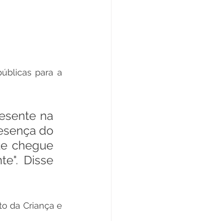
úblicas para a 
esente na 
esença do 
le chegue 
". Disse 
o da Criança e 