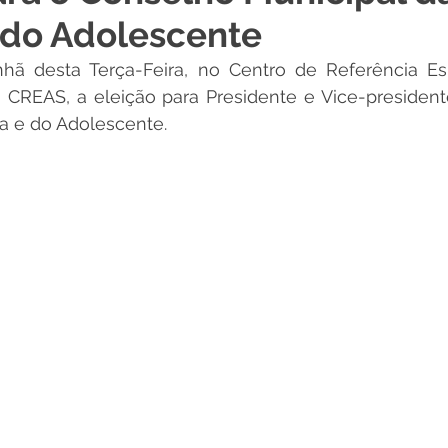
 do Adolescente
 Desporto e Lazer
Nota de Pesar
Campanhas
ã desta Terça-Feira, no Centro de Referência Esp
 - CREAS, a eleição para Presidente e Vice-presiden
Dengue
Convênios e Parcerias
Comunicado
No
a e do Adolescente. 
Procuradoria
Trânsito e Transporte
Defesa Civil
 e Obras
ExpoQuinari 2026