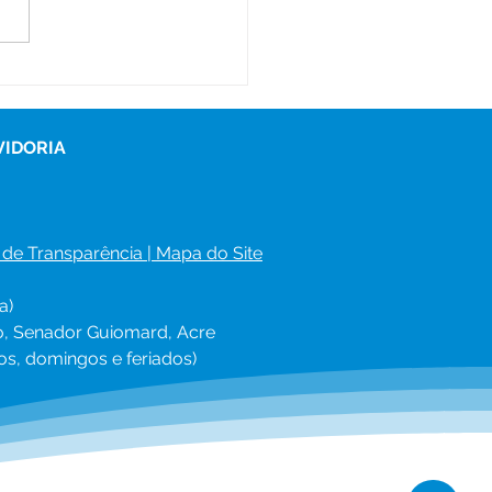
ador Guiomard
ticipa do CONGEMAS
 e fortalece políticas
ssistência social
VIDORIA
 de Transparência
 | 
Mapa do Site
a)
ro, Senador Guiomard, Acre
os, domingos e feriados)