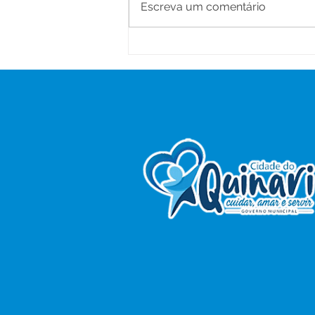
Escreva um comentário
Prefeitura de Senador
Guiomard Leva o Projeto
“Proteger para Crescer” às
Escolas do Município