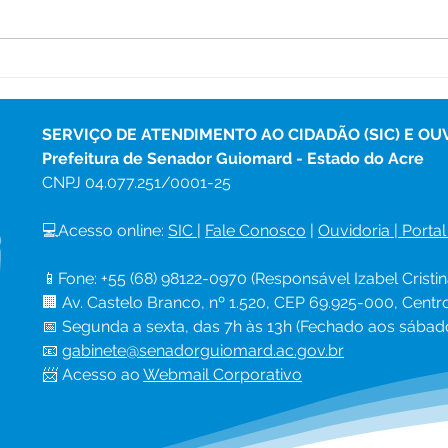
Curso de Preparo de Bolos
Sen
e Tortas promove
par
qualificação e geração de
2026
renda em Senador
de a
SERVIÇO DE ATENDIMENTO AO CIDADÃO (SIC) E OU
Guiomard
Prefeitura de Senador Guiomard - Estado do Acre
CNPJ 
04.077.251/0001-25
💻Acesso online: 
SIC 
| 
Fale Conosco
 | 
Ouvidoria
|
Portal
📱Fone: +55 (68) 98122-0970 (Responsável Izabel Cristin
🏢 Av. Castelo Branco, nº 1.520, CEP 69.925-000, Cent
📅 Segunda a sexta, das 7h às 13h (Fechado aos sábad
📧 
gabinete@senadorguiomard.ac.gov.br
📨 Acesso ao 
Webmail Corporativo