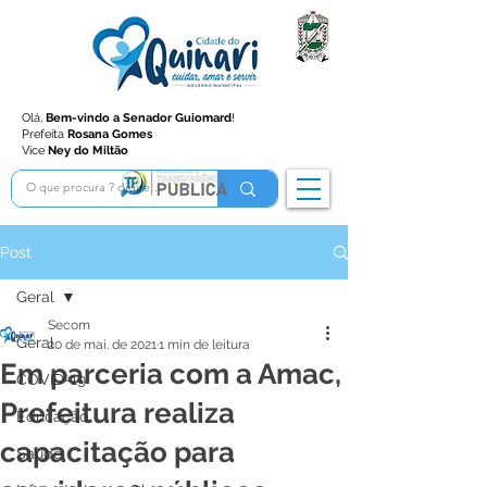
Olá,
Bem-vindo a Senador Guiomard
!
Prefeita
Rosana Gomes
Vice
Ney do Miltão
Post
Geral
Secom
Geral
20 de mai. de 2021
1 min de leitura
Em parceria com a Amac,
COVID-19
Prefeitura realiza
Educação
capacitação para
Saúde