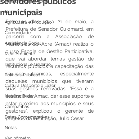
servidores públicos
Infraestrutura e Obras
municipais
Gestão e Finanças
Entre os dias 19 a 21 de maio, a 
Agricultura e Produção
Prefeitura de Senador Guiomard, em 
Comunidade
parceria com a Associação de 
Assistência Social
Municípios do Acre (Amac) realiza o 
curso Escola de Gestão Participativa, 
Meio Ambiente
que vai abordar temas gestão de 
Institucional e Governo
recursos públicos e capacitação das 
equipes técnicas, especialmente 
Políticas Públicas
daqueles municípios que tiveram 
Cultura Desporto e Lazer
suas gestões renovadas. "Essa é a 
essência da Amac, dar esse suporte e 
Nota de Pesar
estar próximo aos municípios e seus 
Campanhas
gestores", explicou o gerente de 
Datas Comemorativas
projetos da instituição, Julio Cesar.
Notas
Vacinômetro