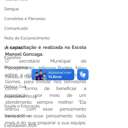
Dengue
Convênios e Parcerias
Comunicado
Nota de Esclarecimento
A capacitação é realizada na Escola 
Licitações
Manoel Gonzaga.
Esportes
O secretário Municipal de 
Procuradoria
Planejamento, Jeferson Pontes, falou 
sobre a aposta da prefeita Rosana 
Trânsito e Transporte
Gomes, para investir nos servidores 
Defesa Civil
como forma de beneficiar a 
população por meio de um 
ExpoQuinari 2025
atendimento sempre melhor. "Ela 
Saúde e Educação
entrou com esse pensamento 
inovador, e esse pensamento nada 
Saúde e Obras
mais é do que preparar a sua equipe, 
ExpoQuinari 2026