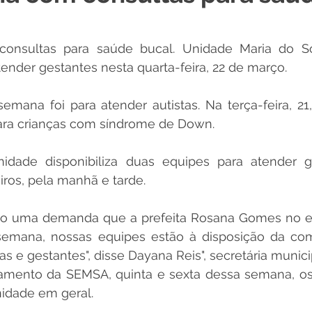
 Desporto e Lazer
Nota de Pesar
Campanhas
nsultas para saúde bucal. Unidade Maria do Soc
atender gestantes nesta quarta-feira, 22 de março.
Dengue
Convênios e Parcerias
Comunicado
No
emana foi para atender autistas. Na terça-feira, 21
ara crianças com síndrome de Down.
Procuradoria
Trânsito e Transporte
Defesa Civil
nidade disponibiliza duas equipes para atender g
ros, pela manhã e tarde. 
 e Obras
ExpoQuinari 2026
o uma demanda que a prefeita Rosana Gomes no en
 semana, nossas equipes estão à disposição da co
ças e gestantes", disse Dayana Reis", secretária munic
amento da SEMSA, quinta e sexta dessa semana, os
idade em geral.