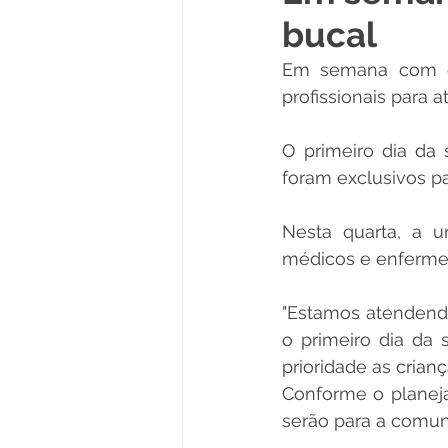
bucal
Políticas Públicas
Cultura
Em semana com co
profissionais para 
Notas
Vacinômetro
O primeiro dia da s
foram exclusivos p
Licitações
Esportes
Nesta quarta, a u
médicos e enfermei
Saúde e Educação
Saúde
"Estamos atendend
o primeiro dia da
prioridade as crian
Conforme o planej
serão para a comun