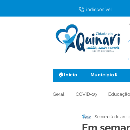
indisponível
🏠Início
Município⬇️
Geral
COVID-19
Educaçã
Secom
10 de abr. 
Agricultura e Produção
C
Em seman