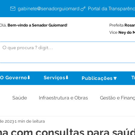
gabinete@senadorguiomard.ac.gov.br
Portal da Transparênc
Olá,
Bem-vindo a Senador Guiomard
!
Prefeita
Rosa
Vice
Ney do M
O Governo⬇️
Serviços⬇️
T
Publicações🔽
o
Saúde
Infraestrutura e Obras
Gestão e Finan
de 2023
1 min de leitura
omunidade
Assistência Social
Meio Ambiente
a com consultas para saú