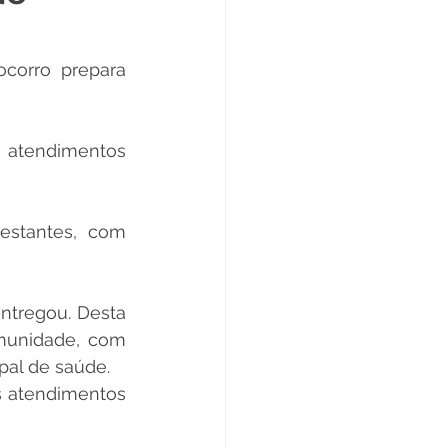
Datas Comemorativas
orro prepara 
ta de Esclarecimento
, atendimentos 
ExpoQuinari 2025
estantes, com 
tregou. Desta 
munidade, com 
ipal de saúde.
 atendimentos 