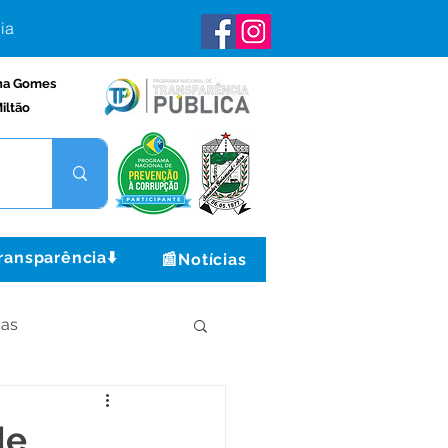
ia
na Gomes
iltão
ransparência⬇️
📰Notícias
ças
Institucional e Governo
de