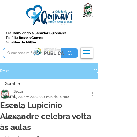
Olá,
Bem-vindo a Senador Guiomard
!
Prefeita
Rosana Gomes
Vice
Ney do Miltão
Post
Geral
Secom
Geral
25 de abr. de 2022
1 min de leitura
Escola Lupicinio
COVID-19
Alexandre celebra volta
Educação
às aulas
Saúde