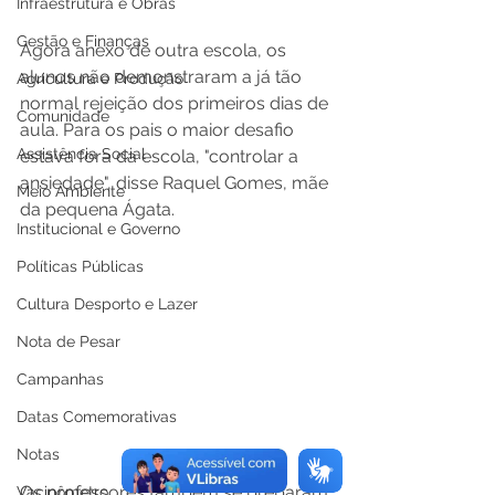
Infraestrutura e Obras
Gestão e Finanças
Agora anexo de outra escola, os 
alunos não demonstraram a já tão 
Agricultura e Produção
normal rejeição dos primeiros dias de 
Comunidade
aula. Para os pais o maior desafio 
Assistência Social
estava fora da escola, "controlar a 
ansiedade", disse Raquel Gomes, mãe 
Meio Ambiente
da pequena Ágata. 
Institucional e Governo
Políticas Públicas
Cultura Desporto e Lazer
Nota de Pesar
Campanhas
Datas Comemorativas
Notas
Os professores também se preparam 
Vacinômetro