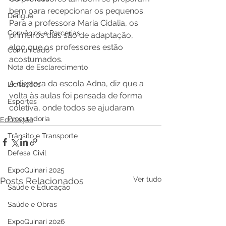
bem para recepcionar os pequenos. 
Dengue
Para a professora Maria Cidalia, os 
Convênios e Parcerias
primeiros dias são de adaptação, 
algo que os professores estão 
Comunicado
acostumados. 
Nota de Esclarecimento
A diretora da escola Adna, diz que a 
Licitações
volta às aulas foi pensada de forma 
Esportes
coletiva, onde todos se ajudaram.
Procuradoria
Educação
Trânsito e Transporte
Defesa Civil
ExpoQuinari 2025
Ver tudo
Posts Relacionados
Saúde e Educação
Saúde e Obras
ExpoQuinari 2026