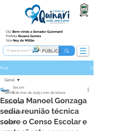
Olá,
Bem-vindo a Senador Guiomard
!
Prefeita
Rosana Gomes
Vice
Ney do Miltão
Post
Geral
Secom
Geral
1 de mar. de 2025
1 min de leitura
Escola Manoel Gonzaga
COVID-19
sedia reunião técnica
Educação
sobre o Censo Escolar e
Saúde