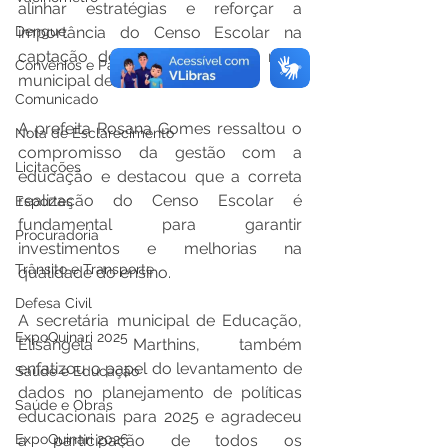
alinhar estratégias e reforçar a 
importância do Censo Escolar na 
Dengue
captação de recursos para a rede 
Convênios e Parcerias
municipal de ensino.
Comunicado
A prefeita Rosana Gomes ressaltou o 
Nota de Esclarecimento
compromisso da gestão com a 
Licitações
educação e destacou que a correta 
realização do Censo Escolar é 
Esportes
fundamental para garantir 
Procuradoria
investimentos e melhorias na 
Trânsito e Transporte
qualidade do ensino.
Defesa Civil
A secretária municipal de Educação, 
ExpoQuinari 2025
Elisângela Marthins, também 
enfatizou o papel do levantamento de 
Saúde e Educação
dados no planejamento de políticas 
Saúde e Obras
educacionais para 2025 e agradeceu 
a participação de todos os 
ExpoQuinari 2026