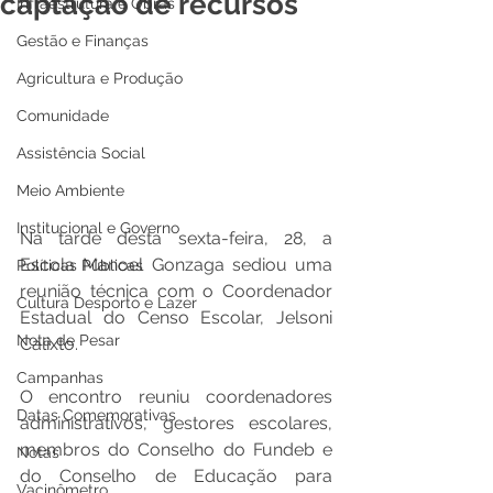
captação de recursos
Infraestrutura e Obras
Gestão e Finanças
Agricultura e Produção
Comunidade
Assistência Social
Meio Ambiente
Institucional e Governo
Na tarde desta sexta-feira, 28, a 
Escola Manoel Gonzaga sediou uma 
Políticas Públicas
reunião técnica com o Coordenador 
Cultura Desporto e Lazer
Estadual do Censo Escolar, Jelsoni 
Nota de Pesar
Calixto.
Campanhas
O encontro reuniu coordenadores 
Datas Comemorativas
administrativos, gestores escolares, 
membros do Conselho do Fundeb e 
Notas
do Conselho de Educação para 
Vacinômetro