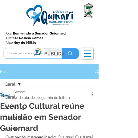
Olá,
Bem-vindo a Senador Guiomard
!
Prefeita
Rosana Gomes
Vice
Ney do Miltão
Post
Geral
Secom
Geral
24 de abr. de 2023
1 min de leitura
Evento Cultural reúne
COVID-19
mutidão em Senador
Educação
Guiomard
Saúde
O evento denominado Quinari Cultural 