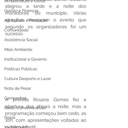
Infraestrutura e Obras
alegrou a tarde e a noite dos 
Gestão e Finanças
moradores do município. Várias 
atrações marcaram o evento que 
Agricultura e Produção
segundo os organizadores foi um 
Comunidade
sucesso. 
Assistência Social
Meio Ambiente
Institucional e Governo
Políticas Públicas
Cultura Desporto e Lazer
Nota de Pesar
Campanhas
A prefeita Rosana Gomes fez a 
abertura dos shows a noite, mas a 
Datas Comemorativas
programação começou bem cedo, as 
Notas
16h, com apresentações voltadas ao 
público infantil. 
Vacinômetro