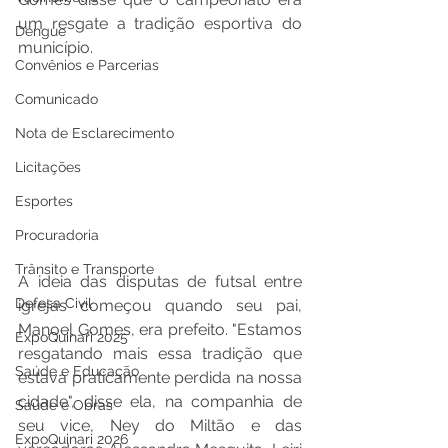
um resgate a tradição esportiva do 
Dengue
município.
Convênios e Parcerias
Comunicado
Nota de Esclarecimento
Licitações
Esportes
Procuradoria
Trânsito e Transporte
A ideia das disputas de futsal entre 
Defesa Civil
igrejas começou quando seu pai, 
Manoel Gomes, era prefeito. "Estamos 
ExpoQuinari 2025
resgatando mais essa tradição que 
Saúde e Educação
estava praticamente perdida na nossa 
cidade", disse ela, na companhia de 
Saúde e Obras
seu vice, Ney do Miltão e das 
ExpoQuinari 2026