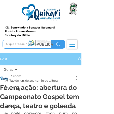
Olá,
Bem-vindo a Senador Guiomard
!
Prefeita
Rosana Gomes
Vice
Ney do Miltão
Post
Geral
Secom
Geral
20 de jun. de 2023
1 min de leitura
Fé em ação: abertura do
COVID-19
Campeonato Gospel tem
Educação
dança, teatro e goleada
Saúde
A noite começou fogo puro no 