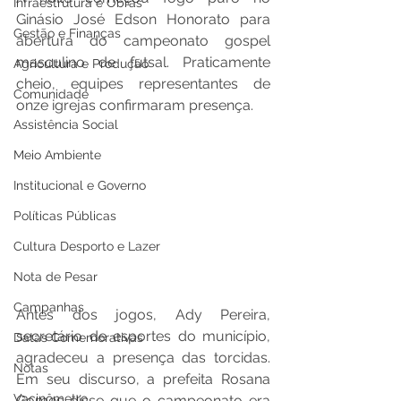
Infraestrutura e Obras
Ginásio José Edson Honorato para 
Gestão e Finanças
abertura do campeonato gospel 
masculino de futsal. Praticamente 
Agricultura e Produção
cheio, equipes representantes de 
Comunidade
onze igrejas confirmaram presença.
Assistência Social
Meio Ambiente
Institucional e Governo
Políticas Públicas
Cultura Desporto e Lazer
Nota de Pesar
Campanhas
Antes dos jogos, Ady Pereira, 
secretário de esportes do município, 
Datas Comemorativas
agradeceu a presença das torcidas. 
Notas
Em seu discurso, a prefeita Rosana 
Vacinômetro
Gomes disse que o campeonato era 