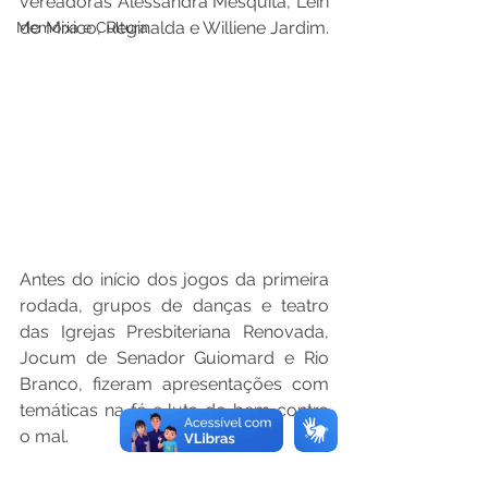
vereadoras Alessandra Mesquita, Leiri 
do Mixico, Reginalda e Williene Jardim.
Memória e Cultura
Antes do início dos jogos da primeira 
rodada, grupos de danças e teatro 
das Igrejas Presbiteriana Renovada, 
Jocum de Senador Guiomard e Rio 
Branco, fizeram apresentações com 
temáticas na fé e luta do bem contra 
o mal. 