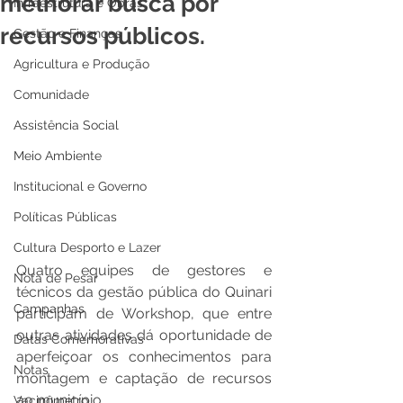
melhorar busca por
Infraestrutura e Obras
recursos públicos.
Gestão e Finanças
Agricultura e Produção
Comunidade
Assistência Social
Meio Ambiente
Institucional e Governo
Políticas Públicas
Cultura Desporto e Lazer
Quatro equipes de gestores e 
Nota de Pesar
técnicos da gestão pública do Quinari 
Campanhas
participam de Workshop, que entre 
outras atividades dá oportunidade de 
Datas Comemorativas
aperfeiçoar os conhecimentos para 
Notas
montagem e captação de recursos 
ao município. 
Vacinômetro