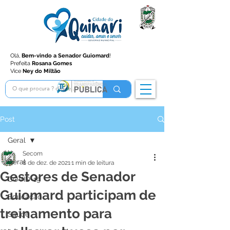
Olá,
Bem-vindo a Senador Guiomard
!
Prefeita
Rosana Gomes
Vice
Ney do Miltão
Post
Geral
Secom
Geral
8 de dez. de 2021
1 min de leitura
Gestores de Senador
COVID-19
Guiomard participam de
Educação
treinamento para
Saúde