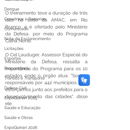
Dengue
O treinamento teve a duração de três 
Convênios e Parcerias
dias na sede da AMAC, em Rio 
Branco, e é ofertado pelo Ministério 
Comunicado
da Defesa, por meio do Programa 
Nota de Esclarecimento
Calha Norte. 
Licitações
O Cel Lauduger, Assessor Especial do 
Esportes
Ministério da Defesa, ressalta a 
Procuradoria
importância do Programa para os 10 
estados onde o orgão atua. "Somos 
Trânsito e Transporte
responsáveis por 442 municípios. Nos 
Defesa Civil
esforçamos junto aos prefeitos para o 
desenvolvimento das cidades", disse 
ExpoQuinari 2025
ele. 
Saúde e Educação
Saúde e Obras
ExpoQuinari 2026