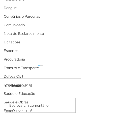
Dengue
Convênios e Parcerias
Comunicado
Nota de Esclarecimento
Licitações
Esportes
Procuradoria
Trânsito e Transporte
Defesa Civil
ExpoQuinari 2025
Comentários
Saúde e Educação
Saúde e Obras
Curso de Preparo de
Senador Guiom
Escreva um comentário
Bolos e Tortas promove
participa do 
ExpoQuinari 2026