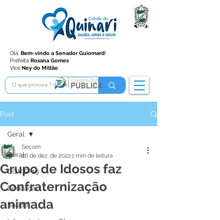
Olá,
Bem-vindo a Senador Guiomard
!
Prefeita
Rosana Gomes
Vice
Ney do Miltão
Post
Geral
Secom
Geral
26 de dez. de 2022
1 min de leitura
Grupo de Idosos faz
COVID-19
Confraternização
Educação
animada
Saúde