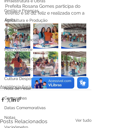
Infraestrutura e Obras
Prefeita Rosana Gomes participa do 
Gestão e Finanças
evento e se diz feliz e realizada com a 
festa.
Agricultura e Produção
Comunidade
Assistência Social
Meio Ambiente
Institucional e Governo
Políticas Públicas
Cultura Desporto e Lazer
Assistência Social
Nota de Pesar
Campanhas
Datas Comemorativas
Notas
Ver tudo
Posts Relacionados
Vacinômetro