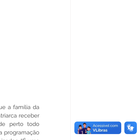
e a família da 
iarca receber 
e perto todo 
 a programação 