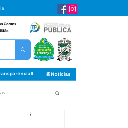
ia
na Gomes
iltão
ransparência⬇️
📰Notícias
ças
Institucional e Governo