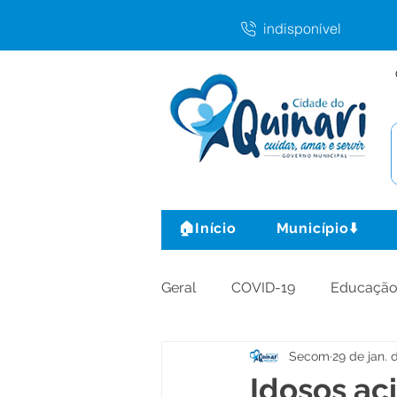
indisponível
🏠Início
Município⬇️
Geral
COVID-19
Educaçã
Secom
29 de jan. 
Agricultura e Produção
C
Idosos a