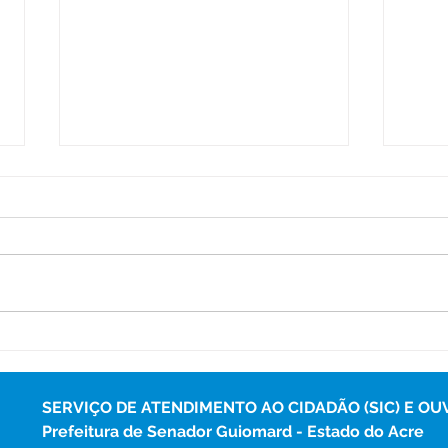
Programa Saúde na Escola
Açõe
leva atendimentos e ações
serv
preventivas à Escola Veiga
com
Cabral
Boa 
SERVIÇO DE ATENDIMENTO AO CIDADÃO (SIC) E OU
Prefeitura de Senador Guiomard - Estado do Acre