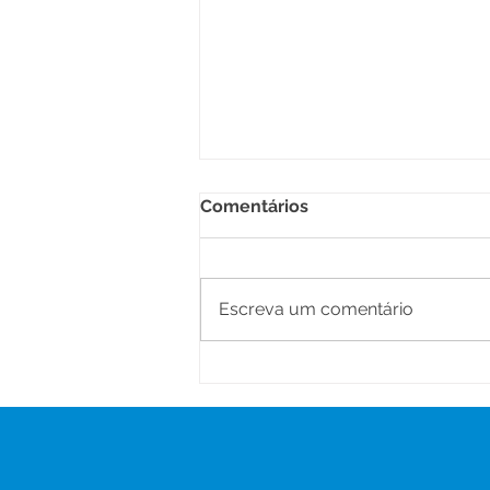
Comentários
Escreva um comentário
Saúde na Zona Rural:
Prefeitura de Senador
Guiomard realiza ação de
atendimentos no Ramal
Santa Maria