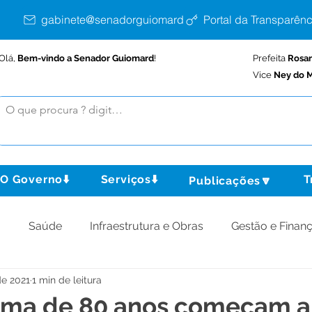
gabinete@senadorguiomard.ac.gov.br
Portal da Transparênc
Olá,
Bem-vindo a Senador Guiomard
!
Prefeita
Rosa
Vice
Ney do M
O Governo⬇️
Serviços⬇️
T
Publicações🔽
o
Saúde
Infraestrutura e Obras
Gestão e Finan
de 2021
1 min de leitura
omunidade
Assistência Social
Meio Ambiente
cima de 80 anos começam a