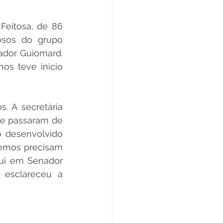
eitosa, de 86 
osos do grupo 
ador Guiomard. 
s teve inicio 
 A secretária 
e passaram de 
 desenvolvido 
emos precisam 
ui em Senador 
esclareceu a 