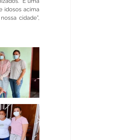
izados. “É uma 
e idosos acima 
ossa cidade”, 