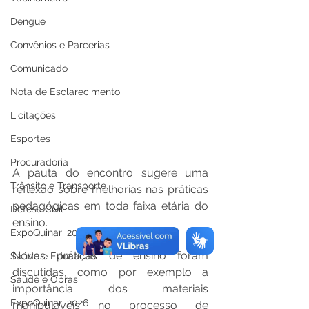
Dengue
Convênios e Parcerias
Comunicado
Nota de Esclarecimento
Licitações
Esportes
Procuradoria
A pauta do encontro sugere uma 
Trânsito e Transporte
reflexão sobre melhorias nas práticas 
pedagógicas em toda faixa etária do 
Defesa Civil
ensino.
ExpoQuinari 2025
Novas práticas de ensino foram 
Saúde e Educação
discutidas, como por exemplo a 
Saúde e Obras
importância dos materiais 
ExpoQuinari 2026
manipuláveis no processo de 