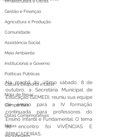
Infraestrutura e Obras
Gestão e Finanças
Agricultura e Produção
Comunidade
Assistência Social
Meio Ambiente
Institucional e Governo
Políticas Públicas
Na manhã do último sábado, 8 de 
Cultura Desporto e Lazer
outubro, a Secretária Municipal de 
Nota de Pesar
Educação (SEMED), reuniu sua equipe 
de ensino para a IV formação 
Campanhas
continuada para professores do 
Datas Comemorativas
Ensino Infantil e Fundamental. O tema 
Notas
do encontro foi VIVÊNCIAS E 
BRINCADEIRAS. 
Vacinômetro