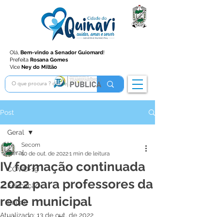
Olá,
Bem-vindo a Senador Guiomard
!
Prefeita
Rosana Gomes
Vice
Ney do Miltão
Post
Geral
Secom
Geral
10 de out. de 2022
1 min de leitura
IV formação continuada
COVID-19
2022 para professores da
Educação
rede municipal
Saúde
Atualizado:
13 de out. de 2022