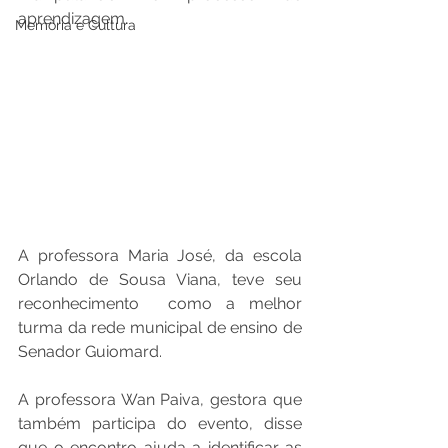
aprendizagem.
Memória e Cultura
A professora Maria José, da escola 
Orlando de Sousa Viana, teve seu 
reconhecimento  como a melhor 
turma da rede municipal de ensino de 
Senador Guiomard. 
A professora Wan Paiva, gestora que 
também participa do evento, disse 
que o encontro ajuda a identificar as 