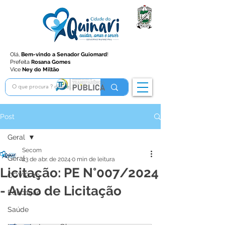
Olá,
Bem-vindo a Senador Guiomard
!
Prefeita
Rosana Gomes
Vice
Ney do Miltão
Post
Geral
Secom
Geral
23 de abr. de 2024
0 min de leitura
Licitação: PE N°007/2024
COVID-19
- Aviso de Licitação
Educação
Saúde