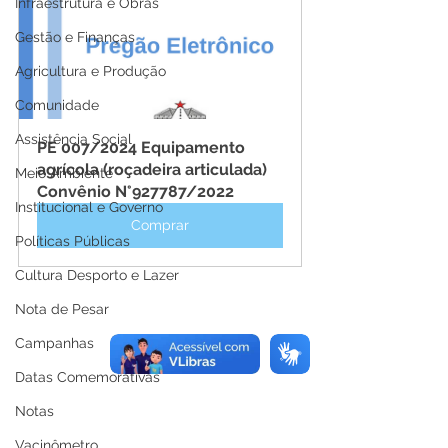
Infraestrutura e Obras
Gestão e Finanças
Agricultura e Produção
Comunidade
Assistência Social
PE 007/2024 Equipamento 
agrícola (roçadeira articulada) 
Meio Ambiente
Convênio N°927787/2022
Institucional e Governo
Comprar
Políticas Públicas
Cultura Desporto e Lazer
Nota de Pesar
Campanhas
Datas Comemorativas
Notas
Vacinômetro