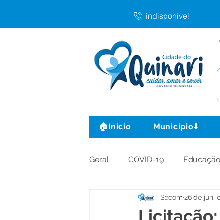
indisponível
🏠Início
Município⬇️
Geral
COVID-19
Educaçã
Secom
26 de jun. 
Agricultura e Produção
C
Licitação