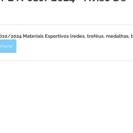
 Desporto e Lazer
Nota de Pesar
Campanhas
Dengue
Convênios e Parcerias
Comunicado
No
010/2024 Materiais Esportivos (redes, troféus, medalhas, b
omprar
Procuradoria
Trânsito e Transporte
Defesa Civil
 e Obras
ExpoQuinari 2026