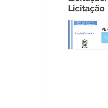
Licitação
Políticas Públicas
Cultura
Notas
Vacinômetro
PE 
C
Licitações
Esportes
Saúde e Educação
Saúde