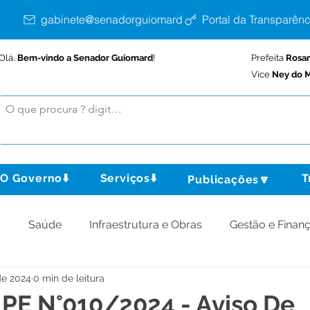
gabinete@senadorguiomard.ac.gov.br
Portal da Transparênc
Olá,
Bem-vindo a Senador Guiomard
!
Prefeita
Rosa
Vice
Ney do M
O Governo⬇️
Serviços⬇️
T
Publicações🔽
o
Saúde
Infraestrutura e Obras
Gestão e Finan
de 2024
0 min de leitura
omunidade
Assistência Social
Meio Ambiente
: PE N°010/2024 - Aviso De