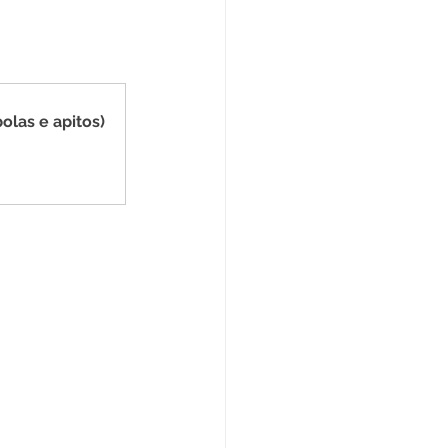
Datas Comemorativas
ta de Esclarecimento
olas e apitos)
ExpoQuinari 2025