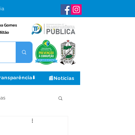
ia
na Gomes
iltão
ransparência⬇️
📰Notícias
ças
Institucional e Governo