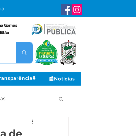
ia
na Gomes
iltão
ransparência⬇️
📰Notícias
ças
Institucional e Governo
ia de