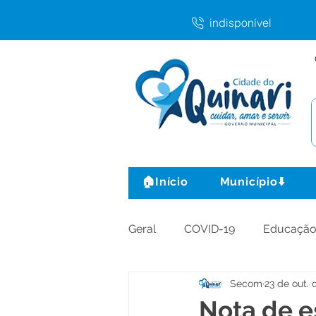
indisponível
🏠Início
Município⬇️
Geral
COVID-19
Educaçã
Secom
23 de out. 
Agricultura e Produção
C
Nota de e