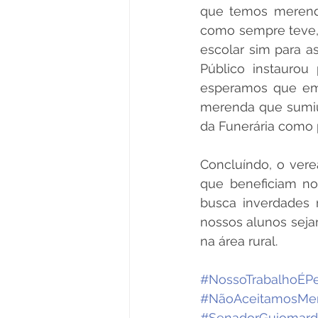
que temos merenda
como sempre teve,
escolar sim para a
Público instauro
esperamos que em 
merenda que sumiu 
da Funerária como pr
Concluíndo, o verea
que beneficiam no
busca inverdades 
nossos alunos sejam
na área rural. 
#NossoTrabalhoÉP
#NãoAceitamosMen
#SenadorGuiomard