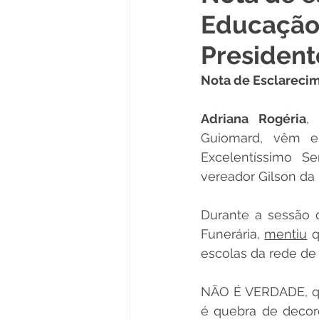
Educação 
Políticas Públicas
Cultura
Presiden
Nota de Esclareci
Notas
Vacinômetro
Adriana Rogéria
,
Guiomard, vêm esc
Licitações
Esportes
Excelentíssimo S
vereador Gilson da 
Saúde e Educação
Saúde
Durante a sessão d
Funerária, 
mentiu
 
escolas da rede de 
NÃO É VERDADE, qu
é quebra de decoro