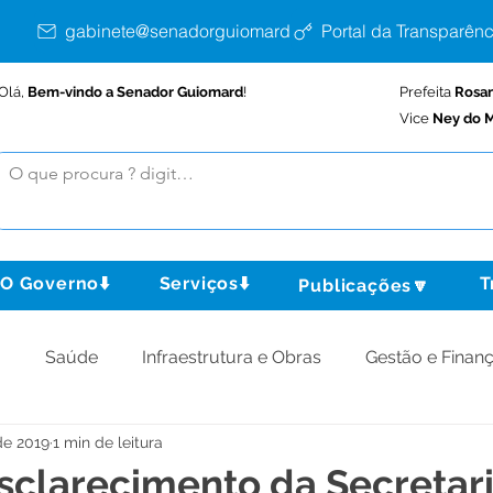
gabinete@senadorguiomard.ac.gov.br
Portal da Transparênc
Olá,
Bem-vindo a Senador Guiomard
!
Prefeita
Rosa
Vice
Ney do M
O Governo⬇️
Serviços⬇️
T
Publicações🔽
o
Saúde
Infraestrutura e Obras
Gestão e Finan
de 2019
1 min de leitura
omunidade
Assistência Social
Meio Ambiente
sclarecimento da Secretar