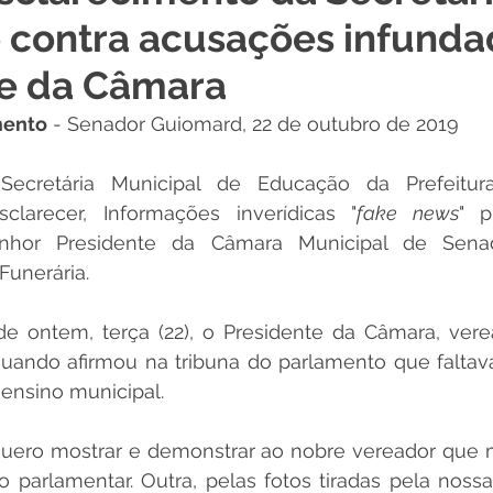
contra acusações infunda
 Desporto e Lazer
Nota de Pesar
Campanhas
te da Câmara
mento
 - Senador Guiomard, 22 de outubro de 2019
Dengue
Convênios e Parcerias
Comunicado
No
 Secretária Municipal de Educação da Prefeitur
larecer, Informações inverídicas "
fake news
" p
Procuradoria
Trânsito e Transporte
Defesa Civil
enhor Presidente da Câmara Municipal de Senad
Funerária. 
 e Obras
ExpoQuinari 2026
e ontem, terça (22), o Presidente da Câmara, verea
quando afirmou na tribuna do parlamento que faltav
ensino municipal. 
ero mostrar e demonstrar ao nobre vereador que 
 parlamentar. Outra, pelas fotos tiradas pela noss