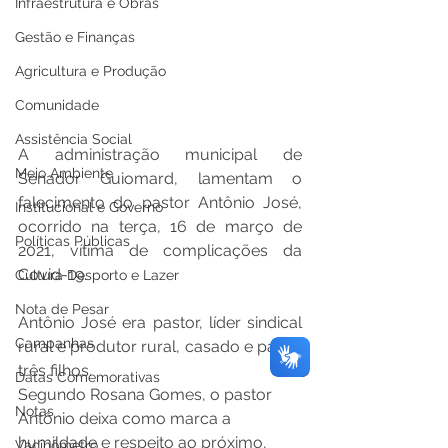
Infraestrutura e Obras
Gestão e Finanças
Agricultura e Produção
Comunidade
Assistência Social
A administração municipal de 
Meio Ambiente
Senador Guiomard, lamentam o 
falecimento do pastor Antônio José, 
Institucional e Governo
ocorrido na terça, 16 de março de 
Políticas Públicas
2021, vítima de complicações da 
Covid-19.
Cultura Desporto e Lazer
Nota de Pesar
Antônio José era pastor, líder sindical 
Campanhas
rural e produtor rural, casado e pai de 
três filhos.
Datas Comemorativas
Segundo Rosana Gomes, o pastor 
Notas
Antônio deixa como marca a 
humildade e respeito ao próximo, 
Vacinômetro