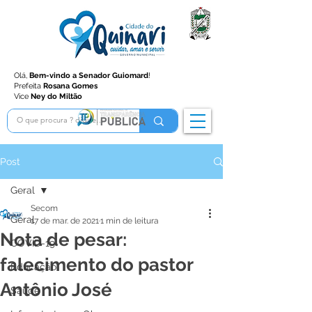
Olá,
Bem-vindo a Senador Guiomard
!
Prefeita
Rosana Gomes
Vice
Ney do Miltão
Post
Geral
Secom
Geral
17 de mar. de 2021
1 min de leitura
Nota de pesar:
COVID-19
falecimento do pastor
Educação
Antônio José
Saúde