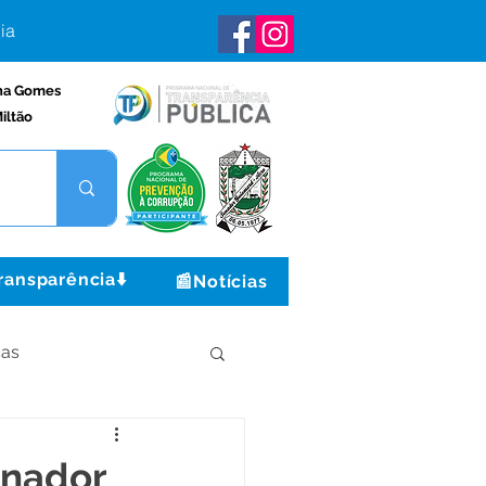
ia
na Gomes
iltão
ransparência⬇️
📰Notícias
ças
Institucional e Governo
enador