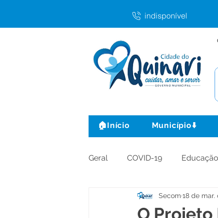
indisponível
🏠Início
Município⬇️
Geral
COVID-19
Educaçã
Secom
18 de mar.
Agricultura e Produção
C
O Projeto