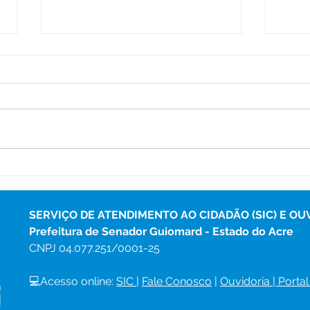
Prefeitura de Senador
Pref
Guiomard Avança com
tare
Operação Tapa-Buracos e
bene
Garante Mais Mobilidade
Sen
SERVIÇO DE ATENDIMENTO AO CIDADÃO (SIC) E OU
na Cidade
Prefeitura de Senador Guiomard - Estado do Acre
CNPJ 
04.077.251/0001-25
💻Acesso online: 
SIC 
| 
Fale Conosco
 | 
Ouvidoria
|
Portal