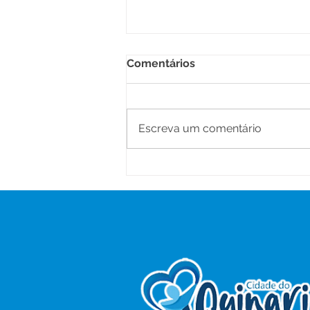
Comentários
Escreva um comentário
Prefeitura inicia Operação
Tapa-Buracos e reforça
investimentos na
infraestrutura urbana