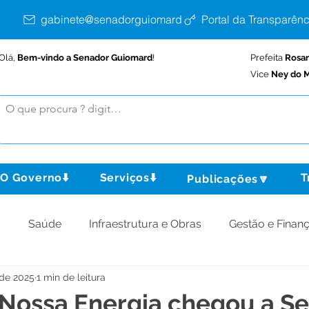
gabinete@senadorguiomard.ac.gov.br
Portal da Transparênc
Olá,
Bem-vindo a Senador Guiomard
!
Prefeita
Rosa
Vice
Ney do M
O Governo⬇️
Serviços⬇️
T
Publicações🔽
o
Saúde
Infraestrutura e Obras
Gestão e Finan
 de 2025
1 min de leitura
omunidade
Assistência Social
Meio Ambiente
 Nossa Energia chegou a S