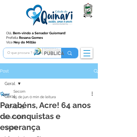
Olá,
Bem-vindo a Senador Guiomard
!
Prefeita
Rosana Gomes
Vice
Ney do Miltão
Post
Geral
Secom
Geral
15 de jun.
0 min de leitura
Parabéns, Acre! 64 anos
COVID-19
de conquistas e
Educação
esperança
Saúde