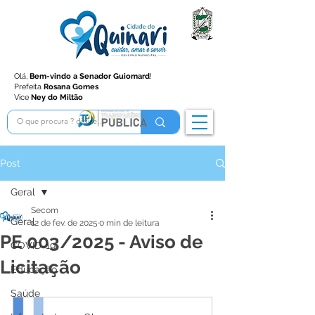
Olá,
Bem-vindo a Senador Guiomard
!
Prefeita
Rosana Gomes
Vice
Ney do Miltão
Post
Geral
Secom
Geral
12 de fev. de 2025
0 min de leitura
PE 003/2025 - Aviso de
COVID-19
Licitação
Educação
Saúde