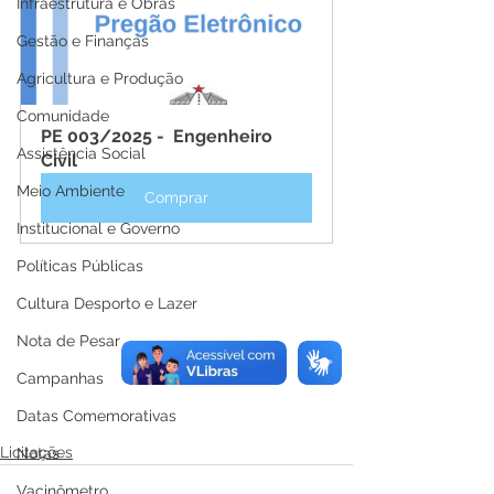
Infraestrutura e Obras
Gestão e Finanças
Agricultura e Produção
Comunidade
PE 003/2025 -  Engenheiro 
Assistência Social
Civil
Meio Ambiente
Comprar
Institucional e Governo
Políticas Públicas
Cultura Desporto e Lazer
Nota de Pesar
Campanhas
Datas Comemorativas
Licitações
Notas
Vacinômetro