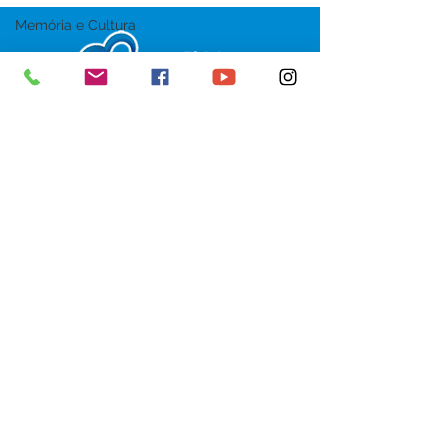
Memória e Cultura
SERVIÇO DE ATENDIMENTO AO 
CIDADÃO (SIC) E OUVIDORIA
Prefeitura de Senador Guiomard - 
Estado do Acre
CNPJ 
04.077.251/0001-25
💻Acesso online: 
SIC 
| 
Fale Conosco
 | 
Ouvidoria
|
Portal de Transparência
 | 
Mapa do Site
📱Fone: +55 (68) 98122-0970 
(Responsável Izabel Cristina)
🏢 Av. Castelo Branco, nº 1.520, CEP 