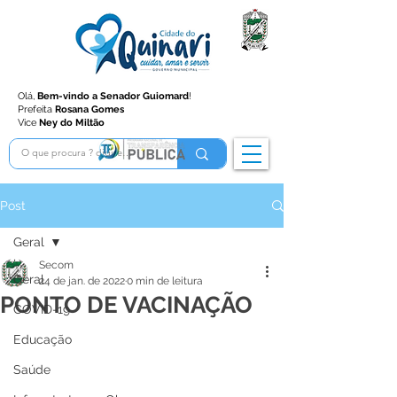
Olá,
Bem-vindo a Senador Guiomard
!
Prefeita
Rosana Gomes
Vice
Ney do Miltão
Post
Geral
Secom
Geral
24 de jan. de 2022
0 min de leitura
PONTO DE VACINAÇÃO
COVID-19
Educação
Saúde