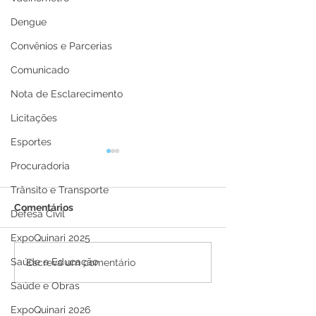
Dengue
Convênios e Parcerias
Comunicado
Nota de Esclarecimento
Licitações
Esportes
Procuradoria
Trânsito e Transporte
Comentários
Defesa Civil
ExpoQuinari 2025
Saúde e Educação
Boletim Covid-19,
Boletim Covid-
Escreva um comentário
atualizado em 21 de
atualizado em 
Saúde e Obras
novembro de 2022
novembro de 2
ExpoQuinari 2026