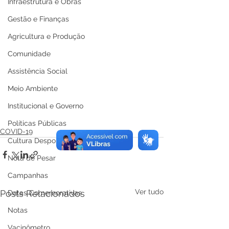
Infraestrutura e Obras
Gestão e Finanças
Agricultura e Produção
Comunidade
Assistência Social
Meio Ambiente
Institucional e Governo
Políticas Públicas
COVID-19
Cultura Desporto e Lazer
Nota de Pesar
Campanhas
Ver tudo
Posts Relacionados
Datas Comemorativas
Notas
Vacinômetro