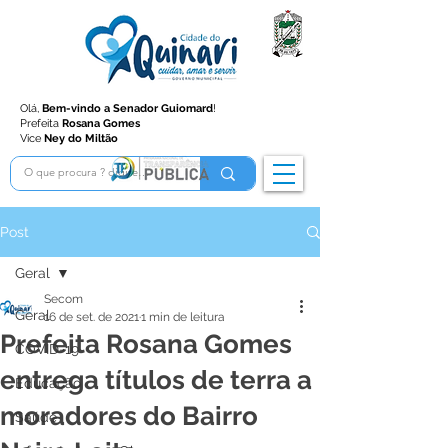
Olá,
Bem-vindo a Senador Guiomard
!
Prefeita
Rosana Gomes
Vice
Ney do Miltão
Post
Geral
Secom
Geral
16 de set. de 2021
1 min de leitura
Prefeita Rosana Gomes
COVID-19
entrega títulos de terra a
Educação
moradores do Bairro
Saúde