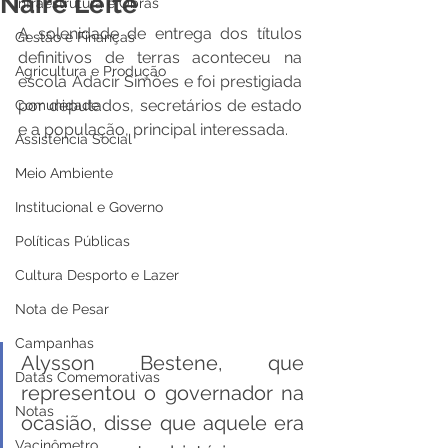
Naire Leite
Infraestrutura e Obras
A solenidade de entrega dos títulos 
Gestão e Finanças
definitivos de terras aconteceu na 
Agricultura e Produção
escola Adacir Simões e foi prestigiada 
por deputados, secretários de estado 
Comunidade
e a população, principal interessada. 
Assistência Social
Meio Ambiente
Institucional e Governo
Políticas Públicas
Cultura Desporto e Lazer
Nota de Pesar
Campanhas
Alysson Bestene, que 
Datas Comemorativas
representou o governador na 
Notas
ocasião, disse que aquele era 
Vacinômetro