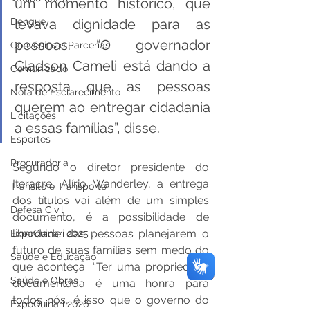
um momento histórico, que 
levava dignidade para as 
Dengue
pessoas. “O governador 
Convênios e Parcerias
Gladson Cameli está dando a 
Comunicado
resposta que as pessoas 
Nota de Esclarecimento
querem ao entregar cidadania 
Licitações
a essas famílias”, disse. 
Esportes
Procuradoria
Segundo o diretor presidente do 
Iteracre, Alírio Wanderley, a entrega 
Trânsito e Transporte
dos títulos vai além de um simples 
Defesa Civil
documento, é a possibilidade de 
liberdade das pessoas planejarem o 
ExpoQuinari 2025
futuro de suas famílias sem medo do 
Saúde e Educação
que aconteça. “Ter uma propriedade 
Saúde e Obras
documentada é uma honra para 
todos nós, é isso que o governo do 
ExpoQuinari 2026