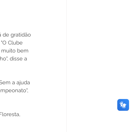
 de gratidão 
 "O Clube 
o muito bem 
", disse a 
"Sem a ajuda 
ampeonato", 
loresta, 