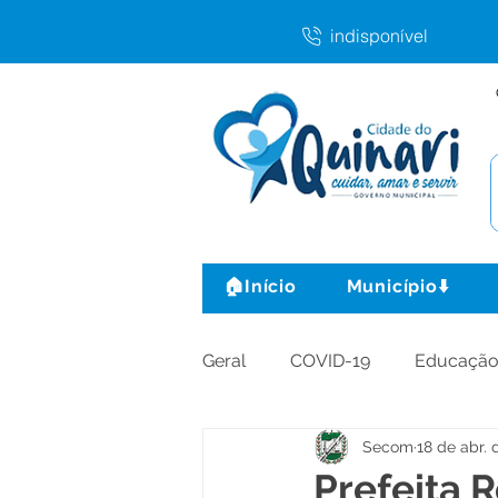
indisponível
🏠Início
Município⬇️
Geral
COVID-19
Educaçã
Secom
18 de abr. 
Agricultura e Produção
C
Prefeita 