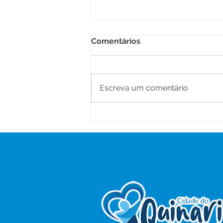
Comentários
Escreva um comentário
Prefeitura fortalece
parceria entre Educação e
Cultura para ampliar ações
nas escolas municipais