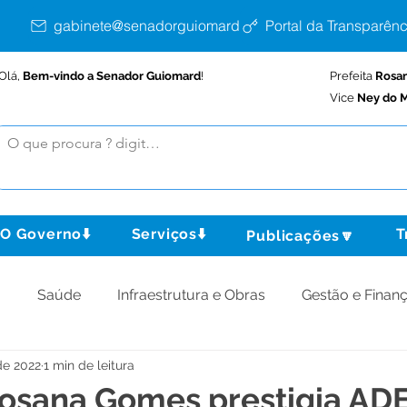
gabinete@senadorguiomard.ac.gov.br
Portal da Transparênc
Olá,
Bem-vindo a Senador Guiomard
!
Prefeita
Rosa
Vice
Ney do M
O Governo⬇️
Serviços⬇️
T
Publicações🔽
o
Saúde
Infraestrutura e Obras
Gestão e Finan
de 2022
1 min de leitura
omunidade
Assistência Social
Meio Ambiente
Rosana Gomes prestigia AD