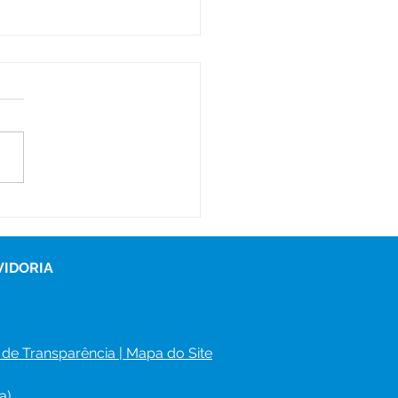
D qualifica novos
issionais para atuação
ducação Especial nas
las municipais
VIDORIA
 de Transparência
 | 
Mapa do Site
a)