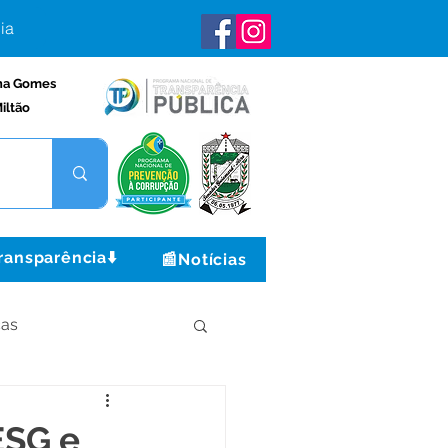
ia
na Gomes
iltão
ransparência⬇️
📰Notícias
ças
Institucional e Governo
ESG e