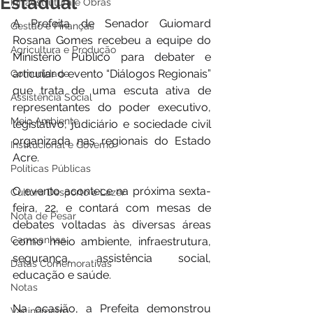
Estadual
Infraestrutura e Obras
A Prefeita de Senador Guiomard 
Gestão e Finanças
Rosana Gomes recebeu a equipe do 
Agricultura e Produção
Ministério Público para debater e 
articular o evento “Diálogos Regionais” 
Comunidade
que trata de uma escuta ativa de 
Assistência Social
representantes do poder executivo, 
Meio Ambiente
legislativo, judiciário e sociedade civil 
organizada nas regionais do Estado 
Institucional e Governo
Acre.
Políticas Públicas
O evento acontece na próxima sexta-
Cultura Desporto e Lazer
feira, 22, e contará com mesas de 
Nota de Pesar
debates voltadas às diversas áreas 
Campanhas
como meio ambiente, infraestrutura, 
segurança, assistência social, 
Datas Comemorativas
educação e saúde.
Notas
Na ocasião, a Prefeita demonstrou 
Vacinômetro