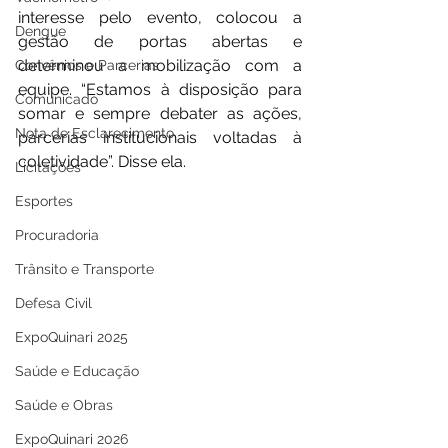
interesse pelo evento, colocou a 
Dengue
gestão de portas abertas e 
determinou a mobilização com a 
Convênios e Parcerias
equipe. “Estamos à disposição para 
Comunicado
somar e sempre debater as ações, 
Nota de Esclarecimento
parcerias institucionais voltadas à 
coletividade”. Disse ela.
Licitações
Esportes
Procuradoria
Trânsito e Transporte
Defesa Civil
ExpoQuinari 2025
Saúde e Educação
Saúde e Obras
ExpoQuinari 2026