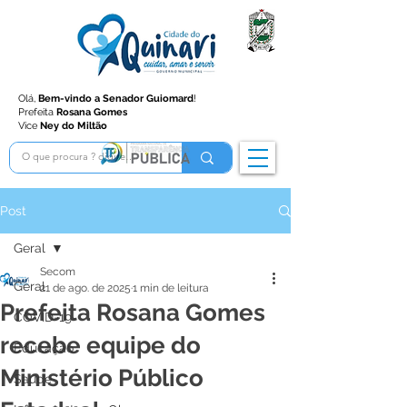
Olá,
Bem-vindo a Senador Guiomard
!
Prefeita
Rosana Gomes
Vice
Ney do Miltão
Post
Geral
Secom
Geral
21 de ago. de 2025
1 min de leitura
Prefeita Rosana Gomes
COVID-19
recebe equipe do
Educação
Ministério Público
Saúde