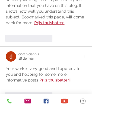
information that you have on this blog. It 
shows how well you understand this 
subject. Bookmarked this page, will come 
back for more. 
Prijs thuisbatterij
Curtir
Responder
doran dennis
18 de mar.
Your work is very good and I appreciate 
you and hopping for some more 
informative posts 
Prijs thuisbatterij
Curtir
Responder
doran dennis
18 de mar.
Really nice and interesting post. I was 