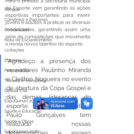
Para o prefeito a Secretaria Municipal 
de Esporte vem garantindo as ações 
Dengue
esportivas importantes para inserir 
Convênios e Parcerias
jovens e adultos a praticar as diversas 
modalidades, garantindo assim uma 
Comunicado
série de competições que movimenta 
Nota de Esclarecimento
e revela novos talentos do esporte.
Licitações
"Agradeço a presença dos 
Esportes
vereadores Paulinho Miranda 
Procuradoria
e Cleilton Nogueira no evento 
Trânsito e Transporte
de abertura da Copa Gospel e 
Defesa Civil
das demais lideranças do 
ExpoQuinari 2025
esporte. Nosso secretário 
Saúde e Educação
Paulo Gonçalves tem 
Saúde e Obras
realizado nossas 
ExpoQuinari 2026
determinações e espero 