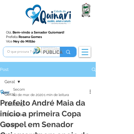
Olá,
Bem-vindo a Senador Guiomard
!
Prefeita
Rosana Gomes
Vice
Ney do Miltão
Post
Geral
Secom
Geral
10 de mar. de 2020
1 min de leitura
Prefeito André Maia da
COVID-19
início a primeira Copa
Educação
Gospel em Senador
Saúde