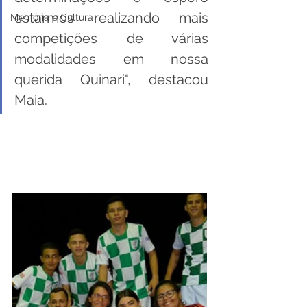
estarmos realizando mais 
Memória e Cultura
competições de várias 
modalidades em nossa 
querida Quinari", destacou 
Maia.