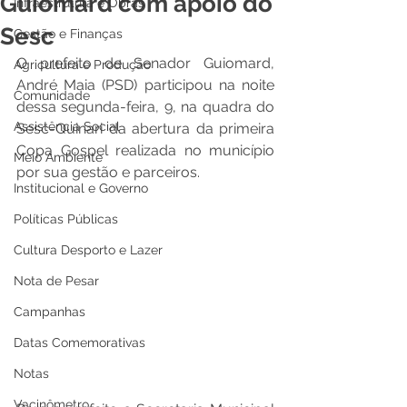
Guiomard com apoio do
Infraestrutura e Obras
Sesc
Gestão e Finanças
O prefeito de Senador Guiomard, 
Agricultura e Produção
André Maia (PSD) participou na noite 
Comunidade
dessa segunda-feira, 9, na quadra do 
Assistência Social
Sesc-Quinari da abertura da primeira 
Copa Gospel realizada no município 
Meio Ambiente
por sua gestão e parceiros.
Institucional e Governo
Políticas Públicas
Cultura Desporto e Lazer
Nota de Pesar
Campanhas
Datas Comemorativas
Notas
Vacinômetro