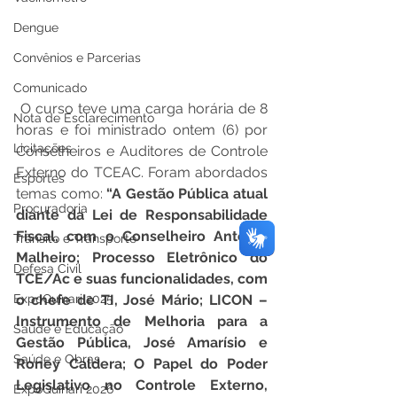
Dengue
Convênios e Parcerias
Comunicado
 O curso teve uma carga horária de 8 
Nota de Esclarecimento
horas e foi ministrado ontem (6) por 
Licitações
Conselheiros e Auditores de Controle 
Externo do TCEAC. Foram abordados 
Esportes
temas como: 
“A Gestão Pública atual 
Procuradoria
diante da Lei de Responsabilidade 
Fiscal, com o Conselheiro Antônio 
Trânsito e Transporte
Malheiro; Processo Eletrônico do 
Defesa Civil
TCE/Ac e suas funcionalidades, com 
ExpoQuinari 2025
o chefe de TI, José Mário; LICON – 
Instrumento de Melhoria para a 
Saúde e Educação
Gestão Pública, José Amarísio e 
Saúde e Obras
Roney Caldera; O Papel do Poder 
Legislativo no Controle Externo, 
ExpoQuinari 2026