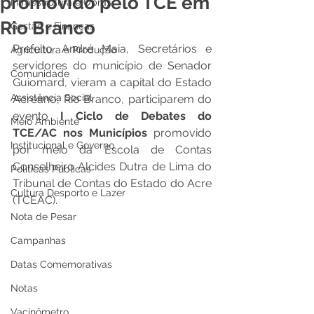
promovido pelo TCE em
Infraestrutura e Obras
Rio Branco
Gestão e Finanças
Prefeito André Maia, Secretários e 
Agricultura e Produção
servidores do município de Senador 
Comunidade
Guiomard, vieram a capital do Estado 
Assistência Social
Acreano, Rio Branco, participarem do 
evento 
I Ciclo de Debates do 
Meio Ambiente
TCE/AC nos Municípios 
promovido 
Institucional e Governo
por meio da Escola de Contas 
Conselheiro Alcides Dutra de Lima do 
Políticas Públicas
Tribunal de Contas do Estado do Acre 
Cultura Desporto e Lazer
(TCEAC). 
Nota de Pesar
Campanhas
Datas Comemorativas
Notas
Vacinômetro