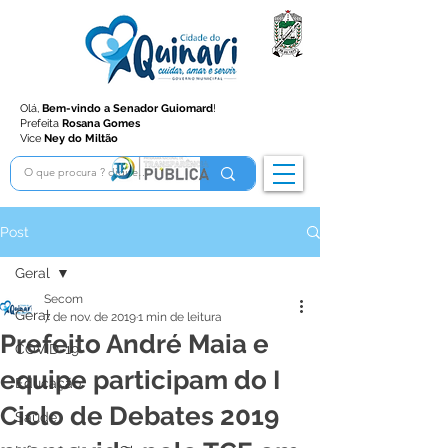
Olá,
Bem-vindo a Senador Guiomard
!
Prefeita
Rosana Gomes
Vice
Ney do Miltão
Post
Geral
Secom
Geral
7 de nov. de 2019
1 min de leitura
Prefeito André Maia e
COVID-19
equipe participam do I
Educação
Ciclo de Debates 2019
Saúde