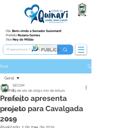
Olá,
Bem-vindo a Senador Guiomard
!
Prefeita
Rosana Gomes
Vice
Ney do Miltão
Post
Geral
SECOM
Geral
29 de abr. de 2019
1 min de leitura
Prefeito apresenta
COVID-19
projeto para Cavalgada
Educação
2019
Saúde
Atualizado:
2 de mai. de 2019