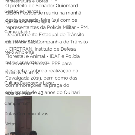
Infraestrutura e Obras
O prefeito de Senador Guiomard 
Gestão e Finanças
Gilson Pessoa se reuniu na manhã 
desta segunda-feira (29) com os 
Agricultura e Produção
representantes da Polícia Militar - PM, 
Comunidade
Departamento Estadual de Trânsito - 
DETRAN/AC, Companhia de Trânsito 
Assistência Social
- CIRETRAN, Instituto de Defesa 
Meio Ambiente
Florestal e Animal - IDAF e Polícia 
Institucional e Governo
Rodoviária Federal - PRF para 
despachar sobre a realização da 
Políticas Públicas
Cavalgada 2019, bem como das 
Cultura Desporto e Lazer
comemorações na praça do 
aniversário de 43 anos do Quinari.
Nota de Pesar
Campanhas
Datas Comemorativas
Notas
Vacinômetro