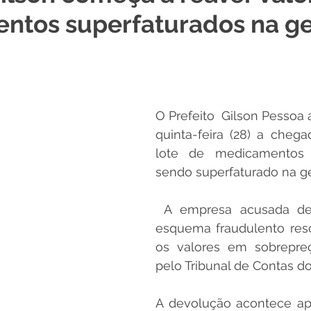
ntos superfaturados na g
 Desporto e Lazer
Nota de Pesar
Campanhas
Dengue
Convênios e Parcerias
Comunicado
No
O Prefeito  Gilson Pessoa 
quinta-feira (28) a chega
Procuradoria
Trânsito e Transporte
Defesa Civil
lote de medicamentos 
sendo superfaturado na g
 e Obras
ExpoQuinari 2026
 A empresa acusada de participar do 
esquema fraudulento reso
os valores em sobrepreç
pelo Tribunal de Contas do
A devolução acontece ap