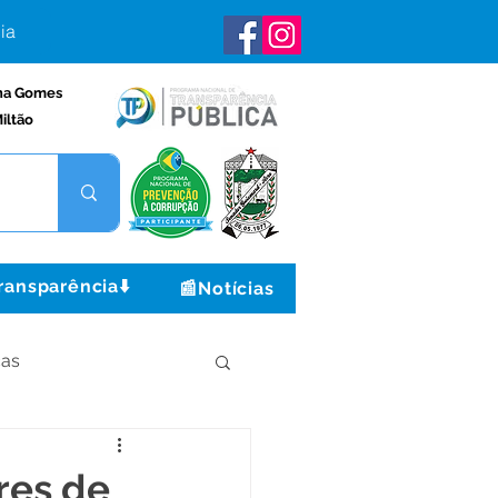
ia
na Gomes
iltão
ransparência⬇️
📰Notícias
ças
Institucional e Governo
res de