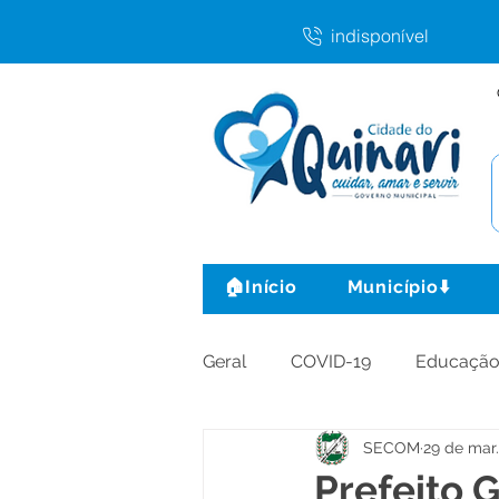
indisponível
🏠Início
Município⬇️
Geral
COVID-19
Educaçã
SECOM
29 de mar
Agricultura e Produção
C
Prefeito 