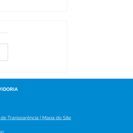
s itinerantes levam
iços de saúde às
unidades do Ramal
Água e Bonal
VIDORIA
 de Transparência
 | 
Mapa do Site
a)