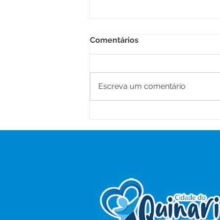
Comentários
Escreva um comentário
Saúde na Zona Rural:
Prefeitura de Senador
Guiomard realiza ação de
atendimentos no Ramal
Santa Maria