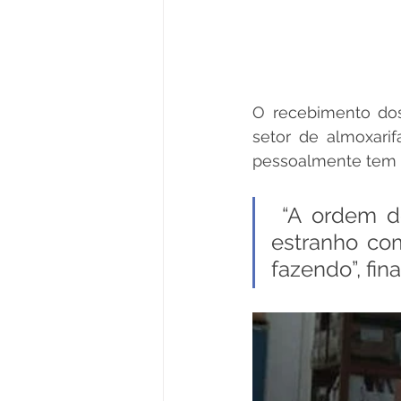
O recebimento dos
setor de almoxarif
pessoalmente tem 
 “A ordem do prefeito é conferir, observar e se houver algo 
estranho com
fazendo”, fin