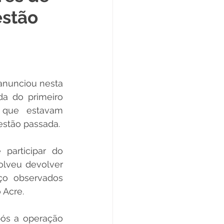
estão
Datas Comemorativas
ta de Esclarecimento
anunciou nesta 
da do primeiro 
ExpoQuinari 2025
que estavam 
estão passada.
lveu devolver 
o observados 
 Acre. 
ós a operação 