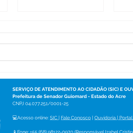
Programa Saúde na Escola
Açõe
leva atendimentos e ações
serv
preventivas à Escola Veiga
com
Cabral
Boa 
SERVIÇO DE ATENDIMENTO AO CIDADÃO (SIC) E OU
Prefeitura de Senador Guiomard - Estado do Acre
CNPJ 
04.077.251/0001-25
💻Acesso online: 
SIC 
| 
Fale Conosco
 | 
Ouvidoria
|
Portal
📱Fone: +55 (68) 98122-0970 (Responsável Izabel Cristin