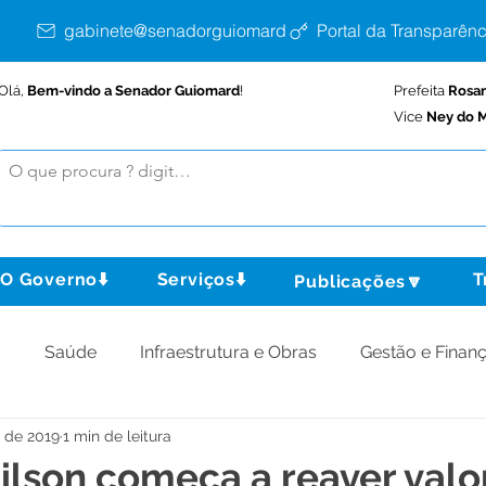
gabinete@senadorguiomard.ac.gov.br
Portal da Transparênc
Olá,
Bem-vindo a Senador Guiomard
!
Prefeita
Rosa
Vice
Ney do M
O Governo⬇️
Serviços⬇️
T
Publicações🔽
o
Saúde
Infraestrutura e Obras
Gestão e Finan
. de 2019
1 min de leitura
omunidade
Assistência Social
Meio Ambiente
Gilson começa a reaver valo