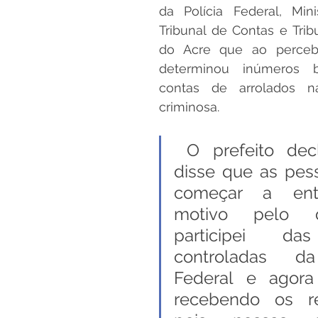
da Polícia Federal, Minis
Tribunal de Contas e Tribu
do Acre que ao percebe
determinou inúmeros b
contas de arrolados na
criminosa.
 O prefeito declarou “eu 
disse que as pess
começar a ent
motivo pelo q
participei da
controladas da 
Federal e agora
recebendo os res