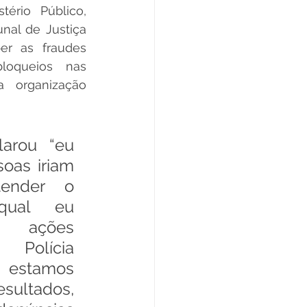
tério Público, 
nal de Justiça 
r as fraudes 
loqueios nas 
 organização 
oas iriam 
ender o 
ual eu 
s ações 
Polícia 
 estamos 
ultados, 