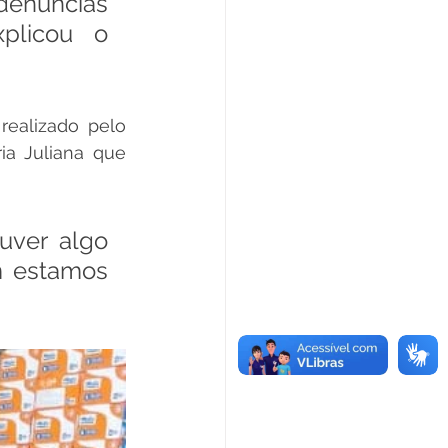
núncias 
plicou o 
ealizado pelo 
a Juliana que 
m estamos 