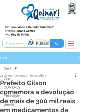
Olá,
Bem-vindo a Senador Guiomard
!
Prefeita
Rosana Gomes
Vice
Ney do Miltão
Post
Geral
22 de mai. de 2019
1 min de leitura
Geral
Prefeito Gilson
COVID-19
comemora a devolução
Educação
de mais de 300 mil reais
Saúde
em medicamentos da