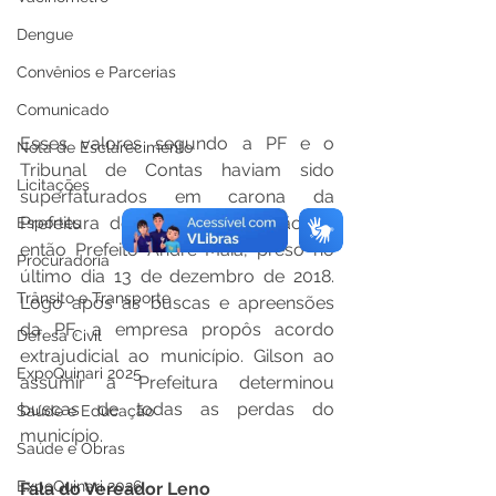
Dengue
Convênios e Parcerias
Comunicado
Esses valores segundo a PF e o 
Nota de Esclarecimento
Tribunal de Contas haviam sido 
Licitações
superfaturados em carona da 
Prefeitura do Quinari, na gestão do 
Esportes
então Prefeito André Maia, preso no 
Procuradoria
último dia 13 de dezembro de 2018. 
Trânsito e Transporte
Logo após as buscas e apreensões 
da PF, a empresa propôs acordo 
Defesa Civil
extrajudicial ao município. Gilson ao 
ExpoQuinari 2025
assumir a Prefeitura determinou 
buscas de todas as perdas do 
Saúde e Educação
município. 
Saúde e Obras
ExpoQuinari 2026
Fala do Vereador Leno