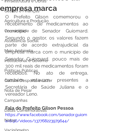
Infraestrutura e Obras
empresa marca
Gestão e Finanças
O Prefeito Gilson comemorou o 
Agricultura e Produção
recebimento de medicamentos ao 
município de Senador Guiomard. 
Comunidade
Segundo o gestor, os valores fazem 
Assistência Social
parte de acordo extrajudicial da 
Meio Ambiente
empresa marca com o município de 
Senador Guiomard, pouco mais de 
Institucional e Governo
300 mil reais de medicamentos foram 
Políticas Públicas
recebidos. No ato de entrega, 
também estavam presentes a 
Cultura Desporto e Lazer
Secretária de Saúde Juliana e o 
Nota de Pesar
vereador Leno.
Campanhas
Fala do Prefeito Gilson Pessoa
Datas Comemorativas
https://www.facebook.com/senador.guiom
Notas
ard.96/videos/137768223979644/
Vacinômetro