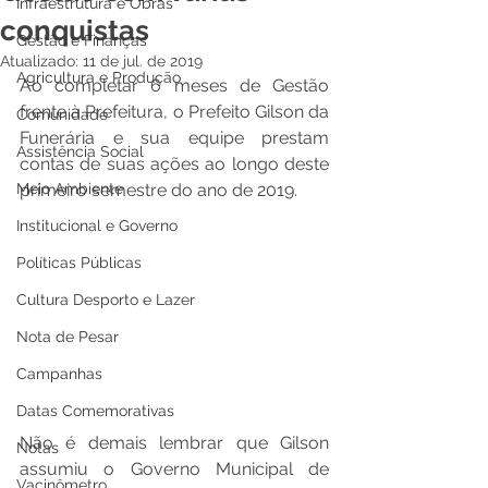
Infraestrutura e Obras
conquistas
Gestão e Finanças
Atualizado:
11 de jul. de 2019
Agricultura e Produção
Ao completar 6 meses de Gestão 
frente à Prefeitura, o Prefeito Gilson da 
Comunidade
Funerária e sua equipe prestam 
Assistência Social
contas de suas ações ao longo deste 
Meio Ambiente
primeiro semestre do ano de 2019. 
Institucional e Governo
Políticas Públicas
Cultura Desporto e Lazer
Nota de Pesar
Campanhas
Datas Comemorativas
Não é demais lembrar que Gilson 
Notas
assumiu o Governo Municipal de 
Vacinômetro