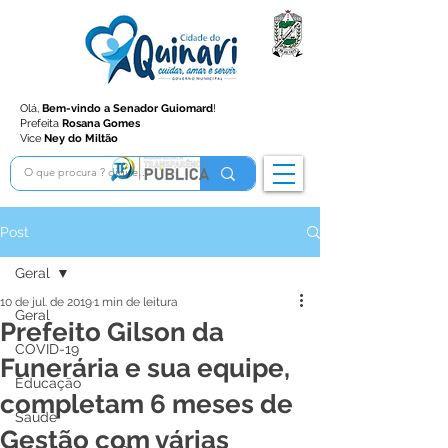
Olá,
Bem-vindo a Senador Guiomard
!
Prefeita
Rosana Gomes
Vice
Ney do Miltão
Post
Geral
10 de jul. de 2019
1 min de leitura
Geral
Prefeito Gilson da
COVID-19
Funerária e sua equipe,
Educação
completam 6 meses de
Saúde
Gestão com várias