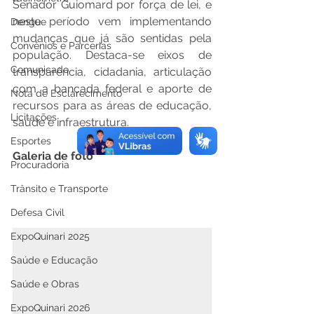
Senador Guiomard por força de lei, e 
neste período vem implementando 
Dengue
mudanças que já são sentidas pela 
Convênios e Parcerias
população. Destaca-se eixos de 
Comunicado
transparência, cidadania, articulação 
com a bancada federal e aporte de 
Nota de Esclarecimento
recursos para as áreas de educação, 
Licitações
saúde e infraestrutura. 
Esportes
Galeria de foto
Procuradoria
Trânsito e Transporte
Defesa Civil
ExpoQuinari 2025
Saúde e Educação
Saúde e Obras
ExpoQuinari 2026