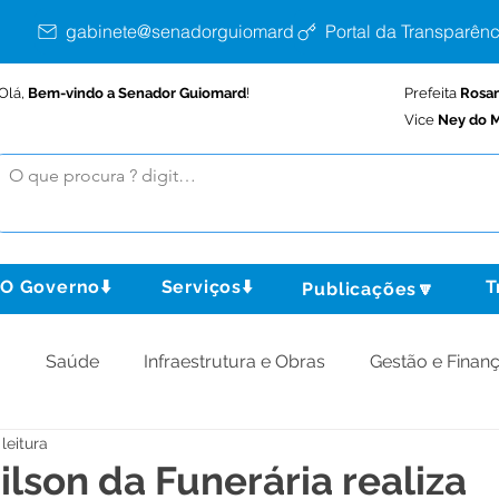
gabinete@senadorguiomard.ac.gov.br
Portal da Transparênc
Olá,
Bem-vindo a Senador Guiomard
!
Prefeita
Rosa
Vice
Ney do M
O Governo⬇️
Serviços⬇️
T
Publicações🔽
o
Saúde
Infraestrutura e Obras
Gestão e Finan
leitura
omunidade
Assistência Social
Meio Ambiente
ilson da Funerária realiza