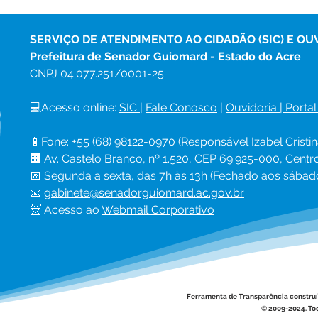
Guiomard Leva o Projeto
Pref
“Proteger para Crescer” às
Guio
Escolas do Município
aten
SERVIÇO DE ATENDIMENTO AO CIDADÃO (SIC) E OU
Sant
Prefeitura de Senador Guiomard - Estado do Acre
CNPJ 
04.077.251/0001-25
💻Acesso online: 
SIC 
| 
Fale Conosco
 | 
Ouvidoria
|
Portal
📱Fone: +55 (68) 98122-0970 (Responsável Izabel Cristin
🏢 Av. Castelo Branco, nº 1.520, CEP 69.925-000, Cent
📅 Segunda a sexta, das 7h às 13h (Fechado aos sábad
📧 
gabinete@senadorguiomard.ac.gov.br
📨 Acesso ao 
Webmail Corporativo
Ferramenta de Transparência constru
© 2009-2024. Tod