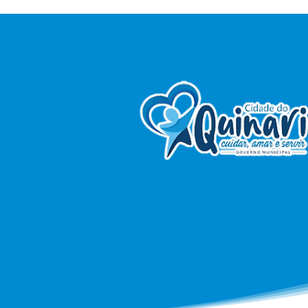
Guiomard realiza II Jornada
Pedagógica para equipes
gestoras