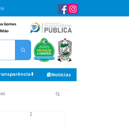
ia
na Gomes
iltão
ransparência⬇️
📰Notícias
ças
Institucional e Governo