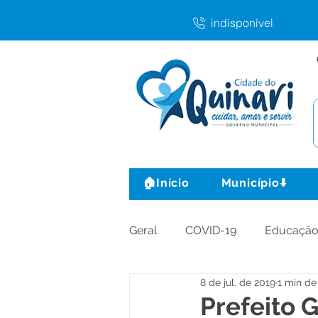
indisponível
🏠Início
Município⬇️
Geral
COVID-19
Educaçã
8 de jul. de 2019
1 min de 
Agricultura e Produção
C
Prefeito G