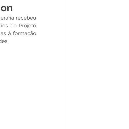
don
Datas Comemorativas
rária recebeu 
ios do Projeto 
das à formação 
ta de Esclarecimento
des.
ExpoQuinari 2025