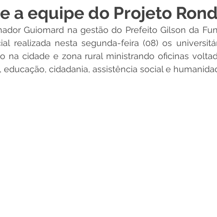
e a equipe do Projeto Ron
 Desporto e Lazer
Nota de Pesar
Campanhas
ador Guiomard na gestão do Prefeito Gilson da Fune
al realizada nesta segunda-feira (08) os universitár
 na cidade e zona rural ministrando oficinas volta
Dengue
Convênios e Parcerias
Comunicado
No
 educação, cidadania, assistência social e humanida
Procuradoria
Trânsito e Transporte
Defesa Civil
 e Obras
ExpoQuinari 2026