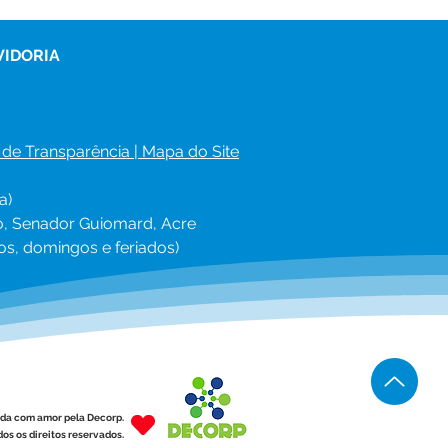
eitura de Senador
mard realiza ação de
dimentos no Ramal
VIDORIA
a Maria
 de Transparência
 | 
Mapa do Site
a)
ro, Senador Guiomard, Acre
os, domingos e feriados)
ída com amor pela Decorp.
os os direitos reservados.