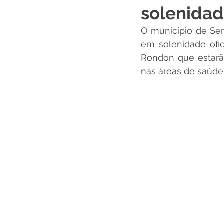
solenidad
Políticas Públicas
Cultura
O município de Sen
em solenidade ofici
Rondon que estarão
Notas
Vacinômetro
nas áreas de saúde,
Licitações
Esportes
Saúde e Educação
Saúde