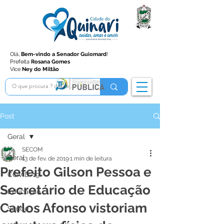
Olá,
Bem-vindo a Senador Guiomard
!
Prefeita
Rosana Gomes
Vice
Ney do Miltão
Post
Geral
SECOM
Geral
13 de fev. de 2019
1 min de leitura
Prefeito Gilson Pessoa e
COVID-19
Secretário de Educação
Educação
Carlos Afonso vistoriam
Saúde