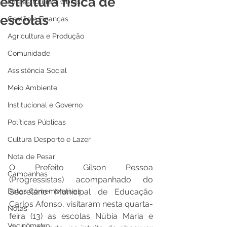
estrutura física de
Infraestrutura e Obras
escolas
Gestão e Finanças
Agricultura e Produção
Comunidade
Assistência Social
Meio Ambiente
Institucional e Governo
Políticas Públicas
Cultura Desporto e Lazer
Nota de Pesar
O Prefeito Gilson Pessoa 
Campanhas
(Progressistas) acompanhado do 
Datas Comemorativas
Secretário Municipal de Educação 
Carlos Afonso, visitaram nesta quarta-
Notas
feira (13) as escolas Núbia Maria e 
Vacinômetro