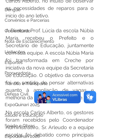
Carlos Alberto, no intuito de observar 
as necessidades de reparos para o 
Dengue
início do ano letivo. 
Convênios e Parcerias
A Diretora Prof. Lúcia da escola Núbia 
Comunicado
Maria, recebeu o Prefeito e o 
Nota de Esclarecimento
Secretário de Educação, juntamente 
Licitações
com sua equipe. A escola Núbia Maria 
foi transformada em Creche por 
Esportes
iniciativa da nova equipe da Secretaria 
Procuradoria
de Educação. O objetivo da conversa 
foi no sentido de pensar alternativas 
Trânsito e Transporte
quanto à ampliação de vagas e 
Defesa Civil
melhoria da estrutura da unidade. 
ExpoQuinari 2025
Na escola Carlos Alberto, os gestores 
Saúde e Educação
foram recebidos pelo Coordenador 
Saúde e Obras
Administrativo, Sr. Arleudo e a equipe 
escolar, foi debatido como principais 
ExpoQuinari 2026